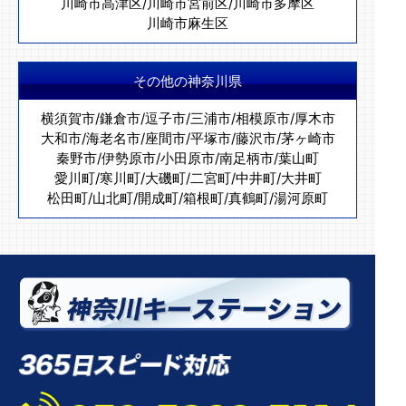
川崎市高津区
/
川崎市宮前区
/
川崎市多摩区
川崎市麻生区
その他の神奈川県
横須賀市
/
鎌倉市
/
逗子市
/
三浦市
/
相模原市
/
厚木市
大和市
/
海老名市
/
座間市
/
平塚市
/
藤沢市
/
茅ヶ崎市
秦野市
/
伊勢原市
/
小田原市
/
南足柄市
/
葉山町
愛川町
/
寒川町
/
大磯町
/
二宮町
/
中井町
/
大井町
松田町
/
山北町
/
開成町
/
箱根町
/
真鶴町
/
湯河原町