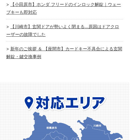
【小田原市】ホンダ フリードのインロック解錠｜ウェー
ブキーも即対応
【川崎市】玄関ドアが勢いよく閉まる…原因はドアクロ
ーザーの故障でした
新年のご挨拶 ＆ 【座間市】カードキー不具合による玄関
解錠・鍵交換事例