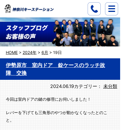
HOME
>
2024年
>
6月
>
19日
伊勢原市 室内ドア 錠ケースのラッチ故
障 交換
2024.06.19
カテゴリー：
未分類
今回は室内ドアの鍵の修理にお伺いしました！
レバーを下げても三角形のやつが動かなくなったとのこ
と。