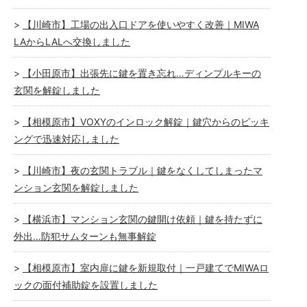
【川崎市】工場の出入口ドアを使いやすく改善｜MIWA
LAからLALへ交換しました
【小田原市】出張先に鍵を置き忘れ…ディンプルキーの
玄関を解錠しました
【相模原市】VOXYのインロック解錠｜鍵穴からのピッキ
ングで迅速対応しました
【川崎市】夜の玄関トラブル｜鍵をなくしてしまったマ
ンション玄関を解錠しました
【横浜市】マンション玄関の鍵開け依頼｜鍵を持たずに
外出…防犯サムターンも無事解錠
【相模原市】室内扉に鍵を新規取付｜一戸建てでMIWAロ
ックの面付補助錠を設置しました