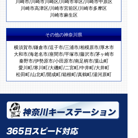
川崎市
/
川崎市川崎区
/
川崎市幸区
/
川崎市中原区
川崎市高津区
/
川崎市宮前区
/
川崎市多摩区
川崎市麻生区
その他の神奈川県
横須賀市
/
鎌倉市
/
逗子市
/
三浦市
/
相模原市
/
厚木市
大和市
/
海老名市
/
座間市
/
平塚市
/
藤沢市
/
茅ヶ崎市
秦野市
/
伊勢原市
/
小田原市
/
南足柄市
/
葉山町
愛川町
/
寒川町
/
大磯町
/
二宮町
/
中井町
/
大井町
松田町
/
山北町
/
開成町
/
箱根町
/
真鶴町
/
湯河原町