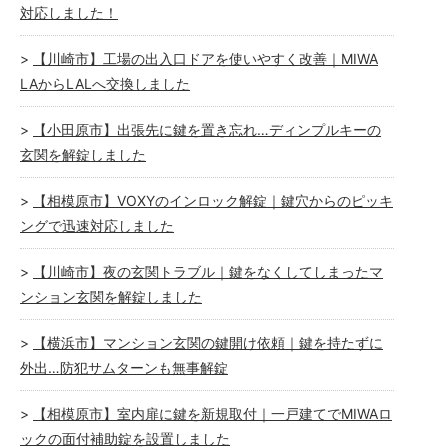
対応しました！
【川崎市】工場の出入口ドアを使いやすく改善｜MIWA
LAからLALへ交換しました
【小田原市】出張先に鍵を置き忘れ…ディンプルキーの
玄関を解錠しました
【相模原市】VOXYのインロック解錠｜鍵穴からのピッキ
ングで迅速対応しました
【川崎市】夜の玄関トラブル｜鍵をなくしてしまったマ
ンション玄関を解錠しました
【横浜市】マンション玄関の鍵開け依頼｜鍵を持たずに
外出…防犯サムターンも無事解錠
【相模原市】室内扉に鍵を新規取付｜一戸建てでMIWAロ
ックの面付補助錠を設置しました