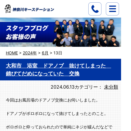
HOME
>
2024年
>
6月
>
13日
大和市 浴室 ドアノブ 抜けてしまった
錆びてだめになっていた 交換
2024.06.13
カテゴリー：
未分類
今回はお風呂場のドアノブ交換にお伺いしました。
ドアノブがボロボロになって抜けてしまったとのこと。
ボロボロと仰っておられたので単純にネジが緩んだなどで