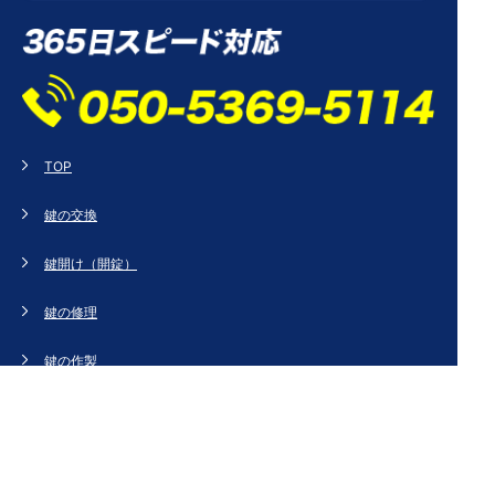
TOP
鍵の交換
鍵開け（開錠）
鍵の修理
鍵の作製
鍵の紛失
新規取り付け