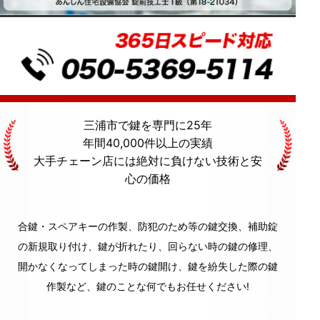
三浦市
で鍵を専門に
25年
年間40,000件
以上の実績
大手チェーン店には絶対に
負けない技術
と
安
心の価格
合鍵・スペアキーの作製、防犯のため等の鍵交換、補助錠
の新規取り付け、鍵が折れたり、回らない時の鍵の修理、
開かなくなってしまった時の鍵開け、鍵を紛失した際の鍵
作製など、鍵のことな何でもお任せください!