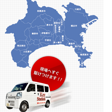
2026.01.10
新年のご挨拶 ＆ 【座間市】カードキー不具合に
よる玄関解錠・鍵交換事例