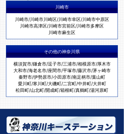
川崎市
川崎市
/
川崎市川崎区
/
川崎市幸区
/
川崎市中原区
川崎市高津区
/
川崎市宮前区
/
川崎市多摩区
川崎市麻生区
その他の神奈川県
横須賀市
/
鎌倉市
/
逗子市
/
三浦市
/
相模原市
/
厚木市
大和市
/
海老名市
/
座間市
/
平塚市
/
藤沢市
/
茅ヶ崎市
秦野市
/
伊勢原市
/
小田原市
/
南足柄市
/
葉山町
愛川町
/
寒川町
/
大磯町
/
二宮町
/
中井町
/
大井町
松田町
/
山北町
/
開成町
/
箱根町
/
真鶴町
/
湯河原町