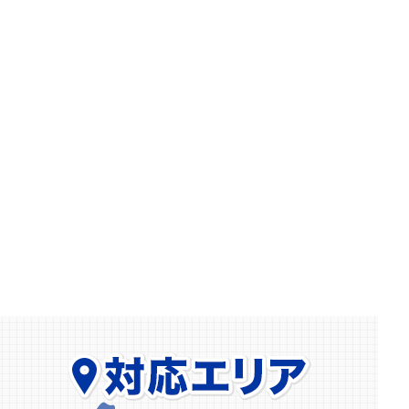
2026.04.15
【横浜市】マンション玄関の鍵開け依頼｜鍵を持
たずに外出…防犯サムターンも無事解錠
2026.03.06
【相模原市】室内扉に鍵を新規取付｜一戸建てで
MIWAロックの面付補助錠を設置しました
2026.02.15
【小田原市】ホンダ フリードのインロック解錠
｜ウェーブキーも即対応
2026.02.08
【川崎市】玄関ドアが勢いよく閉まる…原因はド
アクローザーの故障でした