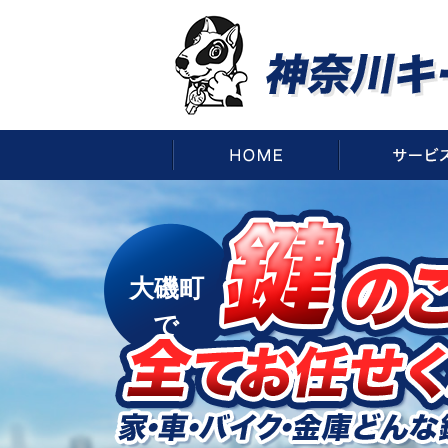
HOME
大磯町
で