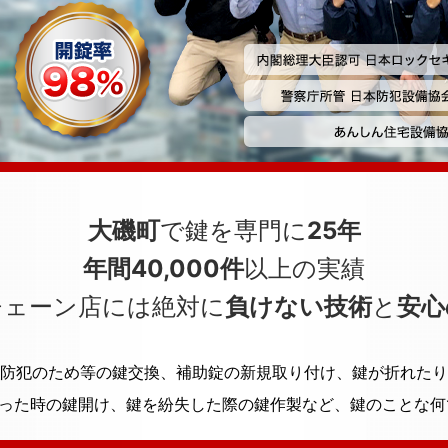
大磯町
で鍵を専門に
25年
年間40,000件
以上の実績
チェーン店には絶対に
負けない技術
と
安心
防犯のため等の鍵交換、補助錠の新規取り付け、鍵が折れたり
った時の鍵開け、鍵を紛失した際の鍵作製など、鍵のことな何