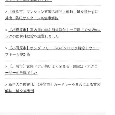
【横浜市】マンション玄関の鍵開け依頼｜鍵を持たずに
外出…防犯サムターンも無事解錠
【相模原市】室内扉に鍵を新規取付｜一戸建てでMIWAロ
ックの面付補助錠を設置しました
【小田原市】ホンダ フリードのインロック解錠｜ウェー
ブキーも即対応
【川崎市】玄関ドアが勢いよく閉まる…原因はドアクロ
ーザーの故障でした
新年のご挨拶 ＆ 【座間市】カードキー不具合による玄関
解錠・鍵交換事例