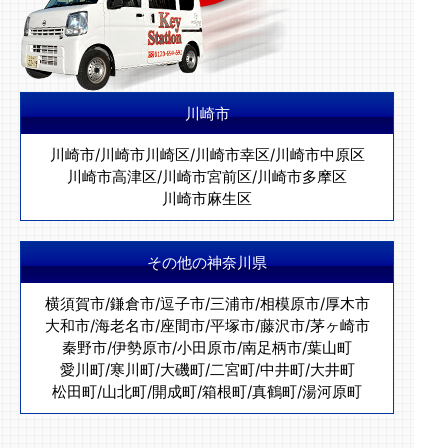
川崎市
川崎市
/
川崎市川崎区
/
川崎市幸区
/
川崎市中原区
川崎市高津区
/
川崎市宮前区
/
川崎市多摩区
川崎市麻生区
その他の神奈川県
横須賀市
/
鎌倉市
/
逗子市
/
三浦市
/
相模原市
/
厚木市
大和市
/
海老名市
/
座間市
/
平塚市
/
藤沢市
/
茅ヶ崎市
秦野市
/
伊勢原市
/
小田原市
/
南足柄市
/
葉山町
愛川町
/
寒川町
/
大磯町
/
二宮町
/
中井町
/
大井町
松田町
/
山北町
/
開成町
/
箱根町
/
真鶴町
/
湯河原町