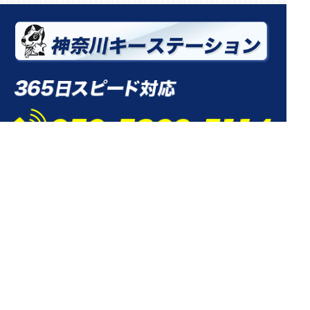
TOP
鍵の交換
鍵開け（開錠）
鍵の修理
鍵の作製