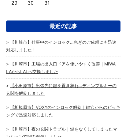
29
30
31
最近の記事
【川崎市】仕事中のインロック…急ぎのご依頼にも迅速
対応しました！
【川崎市】工場の出入口ドアを使いやすく改善｜MIWA
LAからLALへ交換しました
【小田原市】出張先に鍵を置き忘れ…ディンプルキーの
玄関を解錠しました
【相模原市】VOXYのインロック解錠｜鍵穴からのピッキ
ングで迅速対応しました
【川崎市】夜の玄関トラブル｜鍵をなくしてしまったマ
ンション玄関を解錠しました