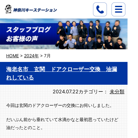
HOME
>
2024年
>
7月
海老名市 玄関 ドアクローザー交換 油漏
れしている
2024.07.22
カテゴリー：
未分類
今回は玄関のドアクローザーの交換にお伺いしました。
だいぶん前から垂れていて水滴かなと最初思っていたけど
油だったとのこと。