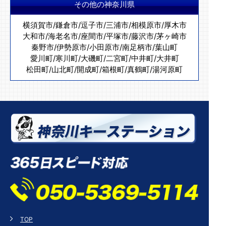
その他の神奈川県
横須賀市
/
鎌倉市
/
逗子市
/
三浦市
/
相模原市
/
厚木市
大和市
/
海老名市
/
座間市
/
平塚市
/
藤沢市
/
茅ヶ崎市
秦野市
/
伊勢原市
/
小田原市
/
南足柄市
/
葉山町
愛川町
/
寒川町
/
大磯町
/
二宮町
/
中井町
/
大井町
松田町
/
山北町
/
開成町
/
箱根町
/
真鶴町
/
湯河原町
TOP