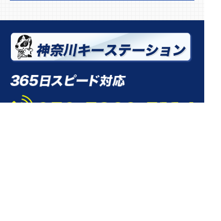
TOP
鍵の交換
鍵開け（開錠）
鍵の修理