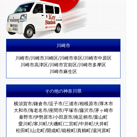
川崎市
川崎市
/
川崎市川崎区
/
川崎市幸区
/
川崎市中原区
川崎市高津区
/
川崎市宮前区
/
川崎市多摩区
川崎市麻生区
その他の神奈川県
横須賀市
/
鎌倉市
/
逗子市
/
三浦市
/
相模原市
/
厚木市
大和市
/
海老名市
/
座間市
/
平塚市
/
藤沢市
/
茅ヶ崎市
秦野市
/
伊勢原市
/
小田原市
/
南足柄市
/
葉山町
愛川町
/
寒川町
/
大磯町
/
二宮町
/
中井町
/
大井町
松田町
/
山北町
/
開成町
/
箱根町
/
真鶴町
/
湯河原町