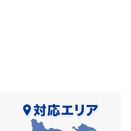
【横浜市】マンション玄関の鍵開け依頼｜鍵を持
たずに外出…防犯サムターンも無事解錠
2026.03.06
【相模原市】室内扉に鍵を新規取付｜一戸建てで
MIWAロックの面付補助錠を設置しました
2026.02.15
【小田原市】ホンダ フリードのインロック解錠
｜ウェーブキーも即対応
2026.02.08
【川崎市】玄関ドアが勢いよく閉まる…原因はド
アクローザーの故障でした