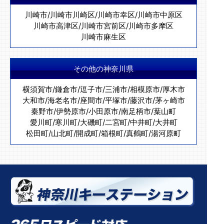
川崎市
/
川崎市川崎区
/
川崎市幸区
/
川崎市中原区
川崎市高津区
/
川崎市宮前区
/
川崎市多摩区
川崎市麻生区
その他の神奈川県
横須賀市
/
鎌倉市
/
逗子市
/
三浦市
/
相模原市
/
厚木市
大和市
/
海老名市
/
座間市
/
平塚市
/
藤沢市
/
茅ヶ崎市
秦野市
/
伊勢原市
/
小田原市
/
南足柄市
/
葉山町
愛川町
/
寒川町
/
大磯町
/
二宮町
/
中井町
/
大井町
松田町
/
山北町
/
開成町
/
箱根町
/
真鶴町
/
湯河原町