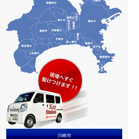
2026.01.10
新年のご挨拶 ＆ 【座間市】カードキー不具合に
よる玄関解錠・鍵交換事例
川崎市