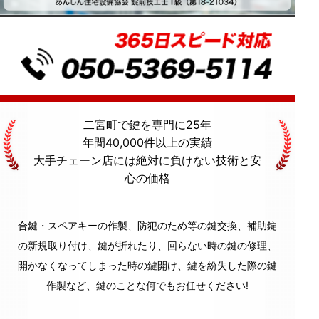
二宮町
で鍵を専門に
25年
年間40,000件
以上の実績
大手チェーン店には絶対に
負けない技術
と
安
心の価格
合鍵・スペアキーの作製、防犯のため等の鍵交換、補助錠
の新規取り付け、鍵が折れたり、回らない時の鍵の修理、
開かなくなってしまった時の鍵開け、鍵を紛失した際の鍵
作製など、鍵のことな何でもお任せください!