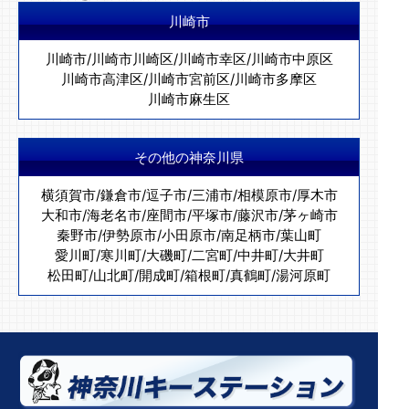
川崎市
川崎市
/
川崎市川崎区
/
川崎市幸区
/
川崎市中原区
川崎市高津区
/
川崎市宮前区
/
川崎市多摩区
川崎市麻生区
その他の神奈川県
横須賀市
/
鎌倉市
/
逗子市
/
三浦市
/
相模原市
/
厚木市
大和市
/
海老名市
/
座間市
/
平塚市
/
藤沢市
/
茅ヶ崎市
秦野市
/
伊勢原市
/
小田原市
/
南足柄市
/
葉山町
愛川町
/
寒川町
/
大磯町
/
二宮町
/
中井町
/
大井町
松田町
/
山北町
/
開成町
/
箱根町
/
真鶴町
/
湯河原町