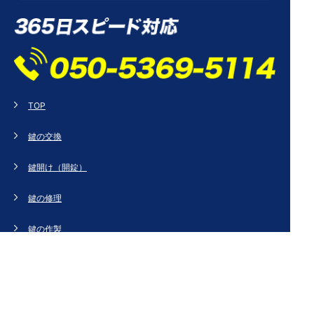
TOP
鍵の交換
鍵開け（開錠）
鍵の修理
鍵の作製
鍵の紛失
新規取り付け