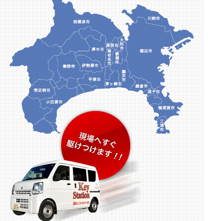
2026.01.10
新年のご挨拶 ＆ 【座間市】カードキー不具合に
よる玄関解錠・鍵交換事例