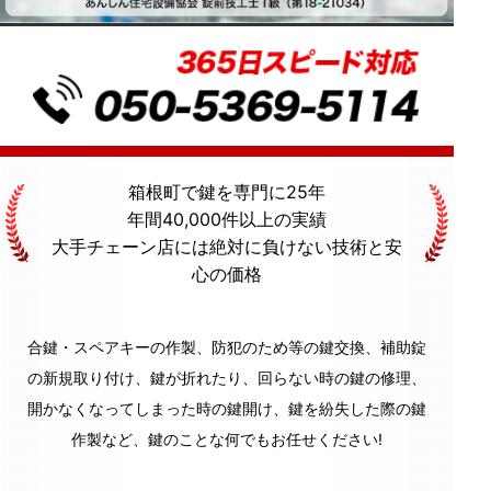
箱根町
で鍵を専門に
25年
年間40,000件
以上の実績
大手チェーン店には絶対に
負けない技術
と
安
心の価格
合鍵・スペアキーの作製、防犯のため等の鍵交換、補助錠
の新規取り付け、鍵が折れたり、回らない時の鍵の修理、
開かなくなってしまった時の鍵開け、鍵を紛失した際の鍵
作製など、鍵のことな何でもお任せください!