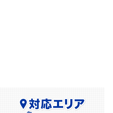
2026.04.15
【横浜市】マンション玄関の鍵開け依頼｜鍵を持
たずに外出…防犯サムターンも無事解錠
2026.03.06
【相模原市】室内扉に鍵を新規取付｜一戸建てで
MIWAロックの面付補助錠を設置しました
2026.02.15
【小田原市】ホンダ フリードのインロック解錠
｜ウェーブキーも即対応
2026.02.08
【川崎市】玄関ドアが勢いよく閉まる…原因はド
アクローザーの故障でした