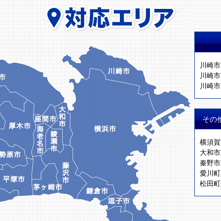
川崎市
川崎市
川崎市
その
横須賀
大和市
秦野市
愛川町
松田町