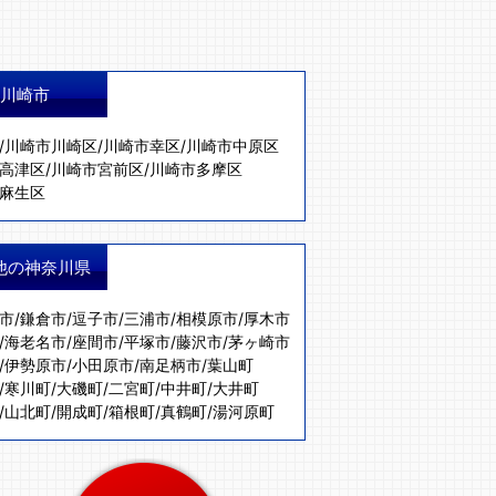
川崎市
/
川崎市川崎区
/
川崎市幸区
/
川崎市中原区
高津区
/
川崎市宮前区
/
川崎市多摩区
麻生区
他の神奈川県
市
/
鎌倉市
/
逗子市
/
三浦市
/
相模原市
/
厚木市
/
海老名市
/
座間市
/
平塚市
/
藤沢市
/
茅ヶ崎市
/
伊勢原市
/
小田原市
/
南足柄市
/
葉山町
/
寒川町
/
大磯町
/
二宮町
/
中井町
/
大井町
/
山北町
/
開成町
/
箱根町
/
真鶴町
/
湯河原町