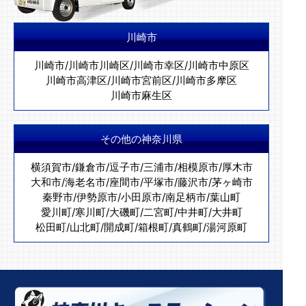
川崎市
川崎市
/
川崎市川崎区
/
川崎市幸区
/
川崎市中原区
川崎市高津区
/
川崎市宮前区
/
川崎市多摩区
川崎市麻生区
その他の神奈川県
横須賀市
/
鎌倉市
/
逗子市
/
三浦市
/
相模原市
/
厚木市
大和市
/
海老名市
/
座間市
/
平塚市
/
藤沢市
/
茅ヶ崎市
秦野市
/
伊勢原市
/
小田原市
/
南足柄市
/
葉山町
愛川町
/
寒川町
/
大磯町
/
二宮町
/
中井町
/
大井町
松田町
/
山北町
/
開成町
/
箱根町
/
真鶴町
/
湯河原町