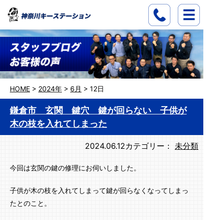
HOME
>
2024年
>
6月
>
12日
鎌倉市 玄関 鍵穴 鍵が回らない 子供が
木の枝を入れてしまった
2024.06.12
カテゴリー：
未分類
今回は玄関の鍵の修理にお伺いしました。
子供が木の枝を入れてしまって鍵が回らなくなってしまっ
たとのこと。