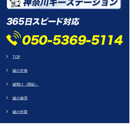
TOP
鍵の交換
鍵開け（開錠）
鍵の修理
鍵の作製
鍵の紛失
新規取り付け