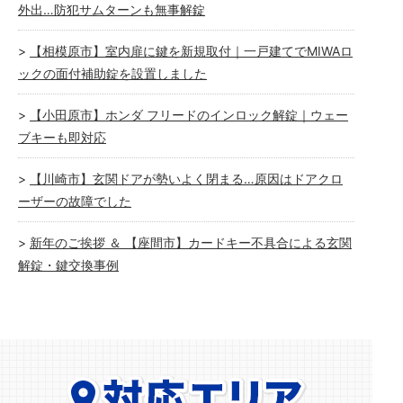
外出…防犯サムターンも無事解錠
【相模原市】室内扉に鍵を新規取付｜一戸建てでMIWAロ
ックの面付補助錠を設置しました
【小田原市】ホンダ フリードのインロック解錠｜ウェー
ブキーも即対応
【川崎市】玄関ドアが勢いよく閉まる…原因はドアクロ
ーザーの故障でした
新年のご挨拶 ＆ 【座間市】カードキー不具合による玄関
解錠・鍵交換事例