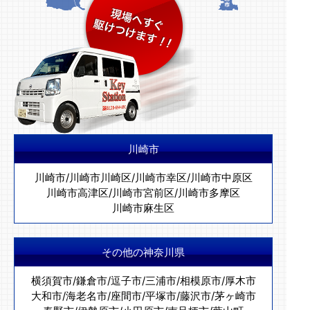
川崎市
川崎市
/
川崎市川崎区
/
川崎市幸区
/
川崎市中原区
川崎市高津区
/
川崎市宮前区
/
川崎市多摩区
川崎市麻生区
その他の神奈川県
横須賀市
/
鎌倉市
/
逗子市
/
三浦市
/
相模原市
/
厚木市
大和市
/
海老名市
/
座間市
/
平塚市
/
藤沢市
/
茅ヶ崎市