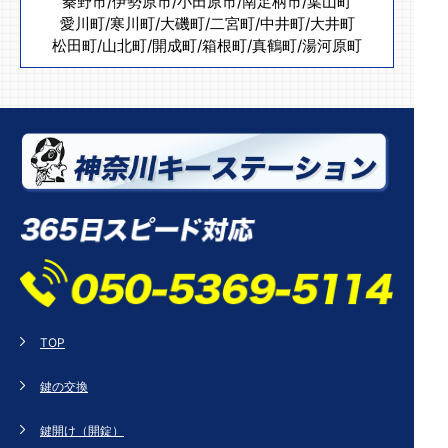
秦野市
/
伊勢原市
/
小田原市
/
南足柄市
/
葉山町
愛川町
/
寒川町
/
大磯町
/
二宮町
/
中井町
/
大井町
松田町
/
山北町
/
開成町
/
箱根町
/
真鶴町
/
湯河原町
TOP
鍵の交換
鍵開け（開錠）