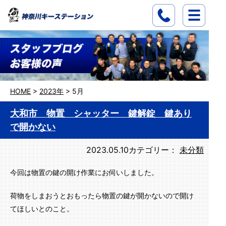
HOME
>
2023年
>
5月
大和市 物置 シャッター 鍵解錠 鍵あり
で開かない
2023.05.10
カテゴリー：
未分類
今回は物置の鍵の開け作業にお伺いしました。
荷物をしまおうとおもったら物置の鍵が開かないので開け
てほしいとのこと。