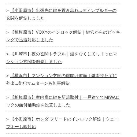
【小田原市】出張先に鍵を置き忘れ…ディンプルキーの
玄関を解錠しました
【相模原市】VOXYのインロック解錠｜鍵穴からのピッキ
ングで迅速対応しました
【川崎市】夜の玄関トラブル｜鍵をなくしてしまったマ
ンション玄関を解錠しました
【横浜市】マンション玄関の鍵開け依頼｜鍵を持たずに
外出…防犯サムターンも無事解錠
【相模原市】室内扉に鍵を新規取付｜一戸建てでMIWAロ
ックの面付補助錠を設置しました
【小田原市】ホンダ フリードのインロック解錠｜ウェー
ブキーも即対応