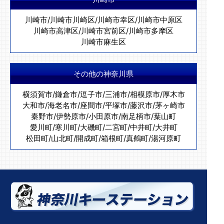
川崎市
/
川崎市川崎区
/
川崎市幸区
/
川崎市中原区
川崎市高津区
/
川崎市宮前区
/
川崎市多摩区
川崎市麻生区
その他の神奈川県
横須賀市
/
鎌倉市
/
逗子市
/
三浦市
/
相模原市
/
厚木市
大和市
/
海老名市
/
座間市
/
平塚市
/
藤沢市
/
茅ヶ崎市
秦野市
/
伊勢原市
/
小田原市
/
南足柄市
/
葉山町
愛川町
/
寒川町
/
大磯町
/
二宮町
/
中井町
/
大井町
松田町
/
山北町
/
開成町
/
箱根町
/
真鶴町
/
湯河原町