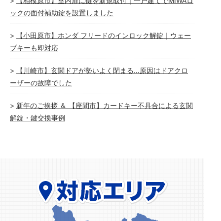
【相模原市】室内扉に鍵を新規取付｜一戸建てでMIWAロ
ックの面付補助錠を設置しました
【小田原市】ホンダ フリードのインロック解錠｜ウェー
ブキーも即対応
【川崎市】玄関ドアが勢いよく閉まる…原因はドアクロ
ーザーの故障でした
新年のご挨拶 ＆ 【座間市】カードキー不具合による玄関
解錠・鍵交換事例