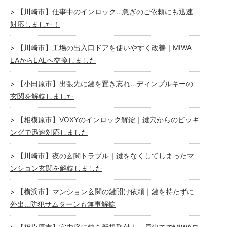
【川崎市】仕事中のインロック…急ぎのご依頼にも迅速
対応しました！
【川崎市】工場の出入口ドアを使いやすく改善｜MIWA
LAからLALへ交換しました
【小田原市】出張先に鍵を置き忘れ…ディンプルキーの
玄関を解錠しました
【相模原市】VOXYのインロック解錠｜鍵穴からのピッキ
ングで迅速対応しました
【川崎市】夜の玄関トラブル｜鍵をなくしてしまったマ
ンション玄関を解錠しました
【横浜市】マンション玄関の鍵開け依頼｜鍵を持たずに
外出…防犯サムターンも無事解錠