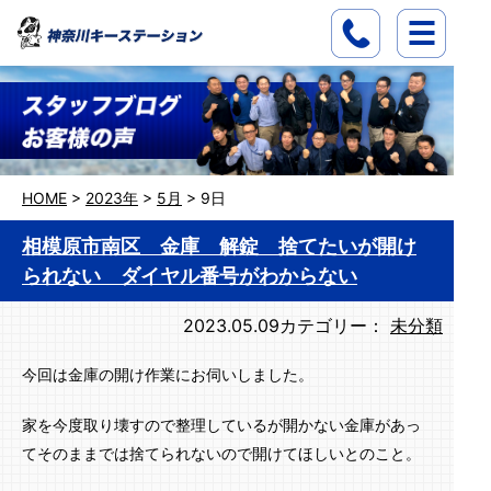
HOME
>
2023年
>
5月
>
9日
相模原市南区 金庫 解錠 捨てたいが開け
られない ダイヤル番号がわからない
2023.05.09
カテゴリー：
未分類
今回は金庫の開け作業にお伺いしました。
家を今度取り壊すので整理しているが開かない金庫があっ
てそのままでは捨てられないので開けてほしいとのこと。