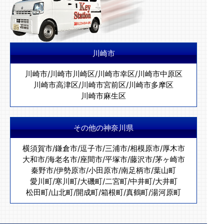
川崎市
川崎市
/
川崎市川崎区
/
川崎市幸区
/
川崎市中原区
川崎市高津区
/
川崎市宮前区
/
川崎市多摩区
川崎市麻生区
その他の神奈川県
横須賀市
/
鎌倉市
/
逗子市
/
三浦市
/
相模原市
/
厚木市
大和市
/
海老名市
/
座間市
/
平塚市
/
藤沢市
/
茅ヶ崎市
秦野市
/
伊勢原市
/
小田原市
/
南足柄市
/
葉山町
愛川町
/
寒川町
/
大磯町
/
二宮町
/
中井町
/
大井町
松田町
/
山北町
/
開成町
/
箱根町
/
真鶴町
/
湯河原町