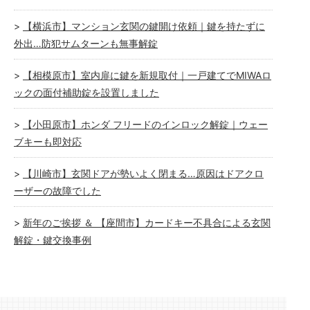
【横浜市】マンション玄関の鍵開け依頼｜鍵を持たずに
外出…防犯サムターンも無事解錠
【相模原市】室内扉に鍵を新規取付｜一戸建てでMIWAロ
ックの面付補助錠を設置しました
【小田原市】ホンダ フリードのインロック解錠｜ウェー
ブキーも即対応
【川崎市】玄関ドアが勢いよく閉まる…原因はドアクロ
ーザーの故障でした
新年のご挨拶 ＆ 【座間市】カードキー不具合による玄関
解錠・鍵交換事例