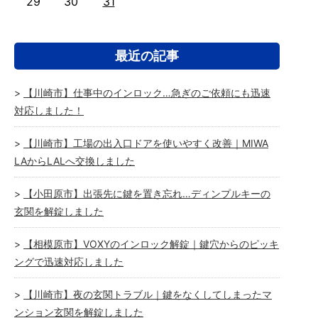
29
30
31
最近の記事
【川崎市】仕事中のインロック…急ぎのご依頼にも迅速
対応しました！
【川崎市】工場の出入口ドアを使いやすく改善｜MIWA
LAからLALへ交換しました
【小田原市】出張先に鍵を置き忘れ…ディンプルキーの
玄関を解錠しました
【相模原市】VOXYのインロック解錠｜鍵穴からのピッキ
ングで迅速対応しました
【川崎市】夜の玄関トラブル｜鍵をなくしてしまったマ
ンション玄関を解錠しました