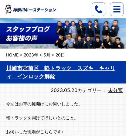
HOME
>
2023年
>
5月
>
20日
川崎市宮前区 軽トラック スズキ キャリ
ィ インロック解錠
2023.05.20
カテゴリー：
未分類
今回はお車の鍵開けにお伺いしました。
軽トラックを開けてほしいとのこと。
お伺いした現場がこちらです↓