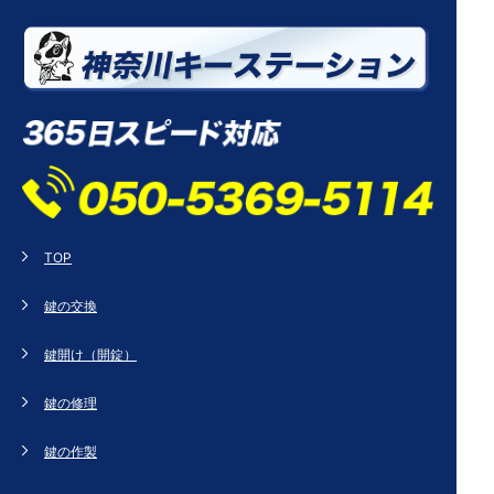
TOP
鍵の交換
鍵開け（開錠）
鍵の修理
鍵の作製