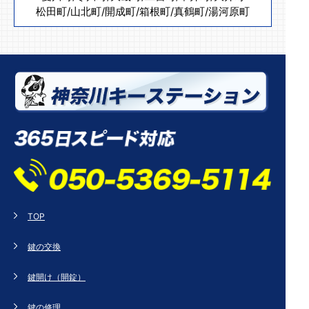
松田町
/
山北町
/
開成町
/
箱根町
/
真鶴町
/
湯河原町
TOP
鍵の交換
鍵開け（開錠）
鍵の修理