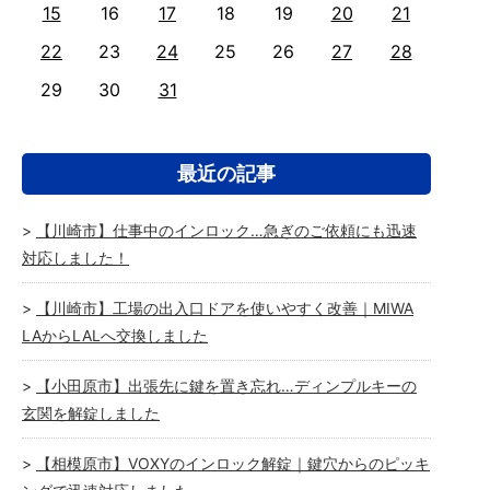
15
16
17
18
19
20
21
22
23
24
25
26
27
28
29
30
31
最近の記事
【川崎市】仕事中のインロック…急ぎのご依頼にも迅速
対応しました！
【川崎市】工場の出入口ドアを使いやすく改善｜MIWA
LAからLALへ交換しました
【小田原市】出張先に鍵を置き忘れ…ディンプルキーの
玄関を解錠しました
【相模原市】VOXYのインロック解錠｜鍵穴からのピッキ