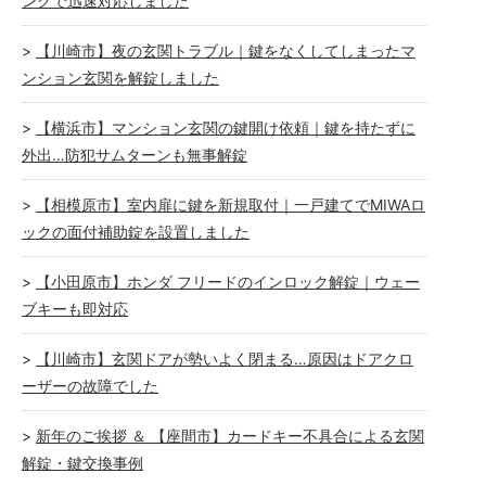
ングで迅速対応しました
【川崎市】夜の玄関トラブル｜鍵をなくしてしまったマ
ンション玄関を解錠しました
【横浜市】マンション玄関の鍵開け依頼｜鍵を持たずに
外出…防犯サムターンも無事解錠
【相模原市】室内扉に鍵を新規取付｜一戸建てでMIWAロ
ックの面付補助錠を設置しました
【小田原市】ホンダ フリードのインロック解錠｜ウェー
ブキーも即対応
【川崎市】玄関ドアが勢いよく閉まる…原因はドアクロ
ーザーの故障でした
新年のご挨拶 ＆ 【座間市】カードキー不具合による玄関
解錠・鍵交換事例