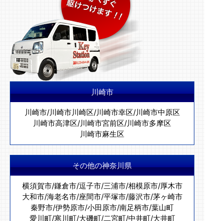
川崎市
川崎市
/
川崎市川崎区
/
川崎市幸区
/
川崎市中原区
川崎市高津区
/
川崎市宮前区
/
川崎市多摩区
川崎市麻生区
その他の神奈川県
横須賀市
/
鎌倉市
/
逗子市
/
三浦市
/
相模原市
/
厚木市
大和市
/
海老名市
/
座間市
/
平塚市
/
藤沢市
/
茅ヶ崎市
秦野市
/
伊勢原市
/
小田原市
/
南足柄市
/
葉山町
愛川町
/
寒川町
/
大磯町
/
二宮町
/
中井町
/
大井町