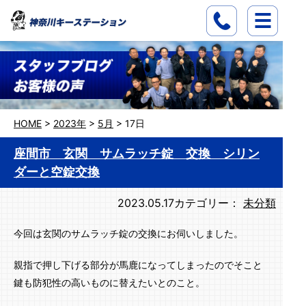
HOME
>
2023年
>
5月
>
17日
座間市 玄関 サムラッチ錠 交換 シリン
ダーと空錠交換
2023.05.17
カテゴリー：
未分類
今回は玄関のサムラッチ錠の交換にお伺いしました。
親指で押し下げる部分が馬鹿になってしまったのでそこと
鍵も防犯性の高いものに替えたいとのこと。