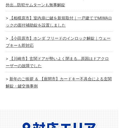
外出…防犯サムターンも無事解錠
【相模原市】室内扉に鍵を新規取付｜一戸建てでMIWAロ
ックの面付補助錠を設置しました
【小田原市】ホンダ フリードのインロック解錠｜ウェー
ブキーも即対応
【川崎市】玄関ドアが勢いよく閉まる…原因はドアクロ
ーザーの故障でした
新年のご挨拶 ＆ 【座間市】カードキー不具合による玄関
解錠・鍵交換事例