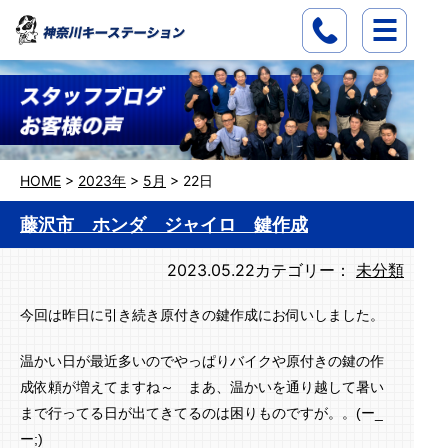
HOME
>
2023年
>
5月
>
22日
藤沢市 ホンダ ジャイロ 鍵作成
2023.05.22
カテゴリー：
未分類
今回は昨日に引き続き原付きの鍵作成にお伺いしました。
温かい日が最近多いのでやっぱりバイクや原付きの鍵の作
成依頼が増えてますね～ まあ、温かいを通り越して暑い
まで行ってる日が出てきてるのは困りものですが。。(ー_
ー;)