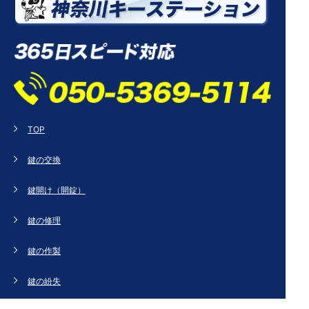
TOP
鍵の交換
鍵開け（開錠）
鍵の修理
鍵の作製
鍵の紛失