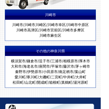
川崎市
川崎市
/
川崎市川崎区
/
川崎市幸区
/
川崎市中原区
川崎市高津区
/
川崎市宮前区
/
川崎市多摩区
川崎市麻生区
その他の神奈川県
横須賀市
/
鎌倉市
/
逗子市
/
三浦市
/
相模原市
/
厚木市
大和市
/
海老名市
/
座間市
/
平塚市
/
藤沢市
/
茅ヶ崎市
秦野市
/
伊勢原市
/
小田原市
/
南足柄市
/
葉山町
愛川町
/
寒川町
/
大磯町
/
二宮町
/
中井町
/
大井町
松田町
/
山北町
/
開成町
/
箱根町
/
真鶴町
/
湯河原町