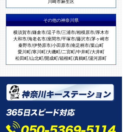
川崎市麻生区
その他の神奈川県
横須賀市
/
鎌倉市
/
逗子市
/
三浦市
/
相模原市
/
厚木市
大和市
/
海老名市
/
座間市
/
平塚市
/
藤沢市
/
茅ヶ崎市
秦野市
/
伊勢原市
/
小田原市
/
南足柄市
/
葉山町
愛川町
/
寒川町
/
大磯町
/
二宮町
/
中井町
/
大井町
松田町
/
山北町
/
開成町
/
箱根町
/
真鶴町
/
湯河原町