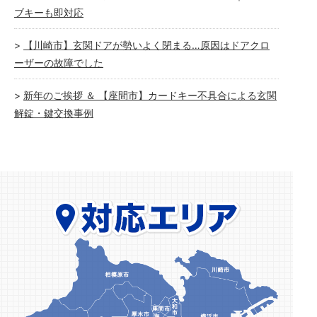
ブキーも即対応
【川崎市】玄関ドアが勢いよく閉まる…原因はドアクロ
ーザーの故障でした
新年のご挨拶 ＆ 【座間市】カードキー不具合による玄関
解錠・鍵交換事例