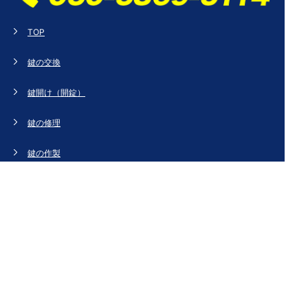
TOP
鍵の交換
鍵開け（開錠）
鍵の修理
鍵の作製
鍵の紛失
新規取り付け
ドアの修理・交換
法人のお客様へ
スタッフブログ