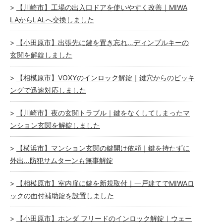
【川崎市】工場の出入口ドアを使いやすく改善｜MIWA
LAからLALへ交換しました
【小田原市】出張先に鍵を置き忘れ…ディンプルキーの
玄関を解錠しました
【相模原市】VOXYのインロック解錠｜鍵穴からのピッキ
ングで迅速対応しました
【川崎市】夜の玄関トラブル｜鍵をなくしてしまったマ
ンション玄関を解錠しました
【横浜市】マンション玄関の鍵開け依頼｜鍵を持たずに
外出…防犯サムターンも無事解錠
【相模原市】室内扉に鍵を新規取付｜一戸建てでMIWAロ
ックの面付補助錠を設置しました
【小田原市】ホンダ フリードのインロック解錠｜ウェー