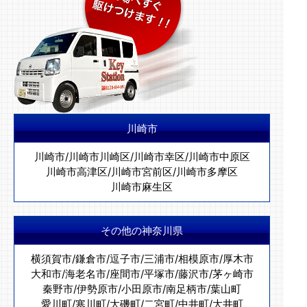
川崎市
川崎市
/
川崎市川崎区
/
川崎市幸区
/
川崎市中原区
川崎市高津区
/
川崎市宮前区
/
川崎市多摩区
川崎市麻生区
その他の神奈川県
横須賀市
/
鎌倉市
/
逗子市
/
三浦市
/
相模原市
/
厚木市
大和市
/
海老名市
/
座間市
/
平塚市
/
藤沢市
/
茅ヶ崎市
秦野市
/
伊勢原市
/
小田原市
/
南足柄市
/
葉山町
愛川町
/
寒川町
/
大磯町
/
二宮町
/
中井町
/
大井町