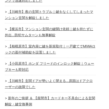
ングで迅速対応しました
【川崎市】夜の玄関トラブル｜鍵をなくしてしまったマ
ンション玄関を解錠しました
【横浜市】マンション玄関の鍵開け依頼｜鍵を持たずに
外出…防犯サムターンも無事解錠
【相模原市】室内扉に鍵を新規取付｜一戸建てでMIWAロ
ックの面付補助錠を設置しました
【小田原市】ホンダ フリードのインロック解錠｜ウェー
ブキーも即対応
【川崎市】玄関ドアが勢いよく閉まる…原因はドアクロ
ーザーの故障でした
新年のご挨拶 ＆ 【座間市】カードキー不具合による玄関
解錠・鍵交換事例