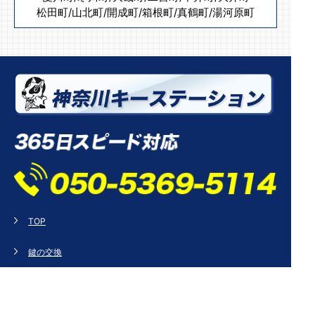
松田町
/
山北町
/
開成町
/
箱根町
/
真鶴町
/
湯河原町
TOP
鍵の交換
鍵開け（開錠）
鍵の修理