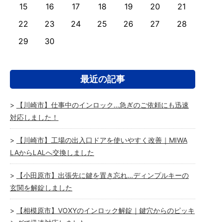
15
16
17
18
19
20
21
22
23
24
25
26
27
28
29
30
最近の記事
【川崎市】仕事中のインロック…急ぎのご依頼にも迅速
対応しました！
【川崎市】工場の出入口ドアを使いやすく改善｜MIWA
LAからLALへ交換しました
【小田原市】出張先に鍵を置き忘れ…ディンプルキーの
玄関を解錠しました
【相模原市】VOXYのインロック解錠｜鍵穴からのピッキ