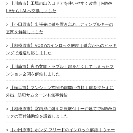
【川崎市】工場の出入口ドアを使いやすく改善｜MIWA
LAからLALへ交換しました
【小田原市】出張先に鍵を置き忘れ…ディンプルキーの
玄関を解錠しました
【相模原市】VOXYのインロック解錠｜鍵穴からのピッキ
ングで迅速対応しました
【川崎市】夜の玄関トラブル｜鍵をなくしてしまったマ
ンション玄関を解錠しました
【横浜市】マンション玄関の鍵開け依頼｜鍵を持たずに
外出…防犯サムターンも無事解錠
【相模原市】室内扉に鍵を新規取付｜一戸建てでMIWAロ
ックの面付補助錠を設置しました
【小田原市】ホンダ フリードのインロック解錠｜ウェー