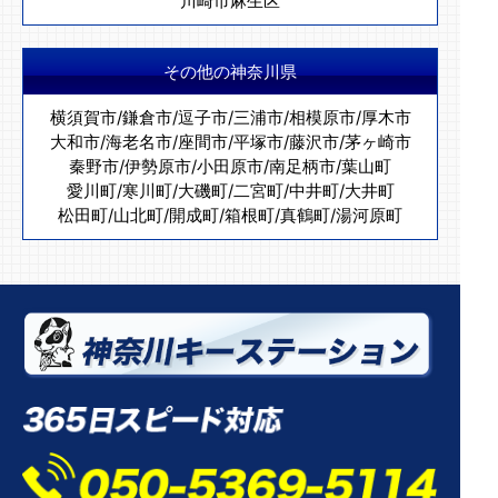
川崎市麻生区
その他の神奈川県
横須賀市
/
鎌倉市
/
逗子市
/
三浦市
/
相模原市
/
厚木市
大和市
/
海老名市
/
座間市
/
平塚市
/
藤沢市
/
茅ヶ崎市
秦野市
/
伊勢原市
/
小田原市
/
南足柄市
/
葉山町
愛川町
/
寒川町
/
大磯町
/
二宮町
/
中井町
/
大井町
松田町
/
山北町
/
開成町
/
箱根町
/
真鶴町
/
湯河原町