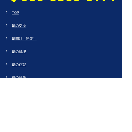
TOP
鍵の交換
鍵開け（開錠）
鍵の修理
鍵の作製
鍵の紛失
新規取り付け
ドアの修理・交換
法人のお客様へ
スタッフブログ