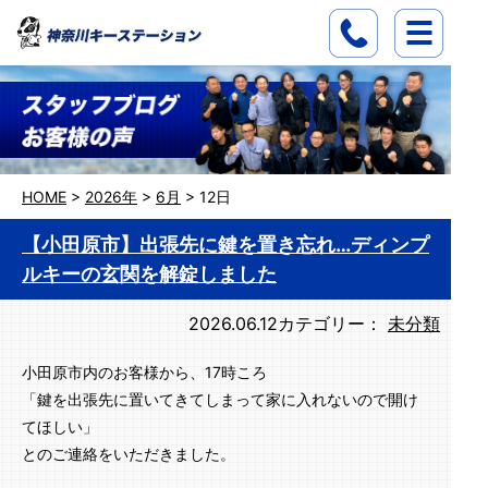
HOME
>
2026年
>
6月
>
12日
【小田原市】出張先に鍵を置き忘れ…ディンプ
ルキーの玄関を解錠しました
2026.06.12
カテゴリー：
未分類
小田原市内のお客様から、17時ころ
「鍵を出張先に置いてきてしまって家に入れないので開け
てほしい」
とのご連絡をいただきました。