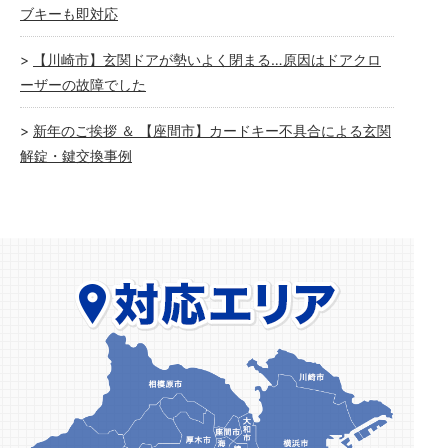
ブキーも即対応
【川崎市】玄関ドアが勢いよく閉まる…原因はドアクロ
ーザーの故障でした
新年のご挨拶 ＆ 【座間市】カードキー不具合による玄関
解錠・鍵交換事例