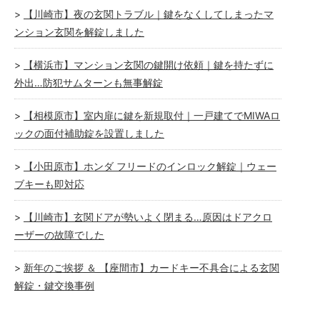
【川崎市】夜の玄関トラブル｜鍵をなくしてしまったマ
ンション玄関を解錠しました
【横浜市】マンション玄関の鍵開け依頼｜鍵を持たずに
外出…防犯サムターンも無事解錠
【相模原市】室内扉に鍵を新規取付｜一戸建てでMIWAロ
ックの面付補助錠を設置しました
【小田原市】ホンダ フリードのインロック解錠｜ウェー
ブキーも即対応
【川崎市】玄関ドアが勢いよく閉まる…原因はドアクロ
ーザーの故障でした
新年のご挨拶 ＆ 【座間市】カードキー不具合による玄関
解錠・鍵交換事例