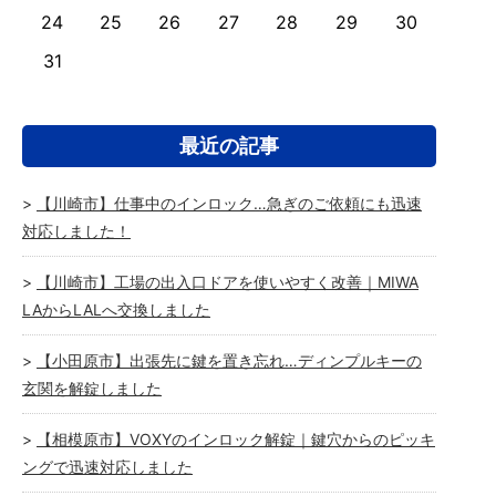
24
25
26
27
28
29
30
31
最近の記事
【川崎市】仕事中のインロック…急ぎのご依頼にも迅速
対応しました！
【川崎市】工場の出入口ドアを使いやすく改善｜MIWA
LAからLALへ交換しました
【小田原市】出張先に鍵を置き忘れ…ディンプルキーの
玄関を解錠しました
【相模原市】VOXYのインロック解錠｜鍵穴からのピッキ
ングで迅速対応しました