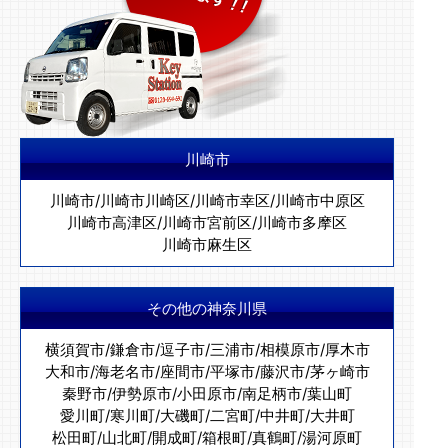
川崎市
川崎市
/
川崎市川崎区
/
川崎市幸区
/
川崎市中原区
川崎市高津区
/
川崎市宮前区
/
川崎市多摩区
川崎市麻生区
その他の神奈川県
横須賀市
/
鎌倉市
/
逗子市
/
三浦市
/
相模原市
/
厚木市
大和市
/
海老名市
/
座間市
/
平塚市
/
藤沢市
/
茅ヶ崎市
秦野市
/
伊勢原市
/
小田原市
/
南足柄市
/
葉山町
愛川町
/
寒川町
/
大磯町
/
二宮町
/
中井町
/
大井町
松田町
/
山北町
/
開成町
/
箱根町
/
真鶴町
/
湯河原町