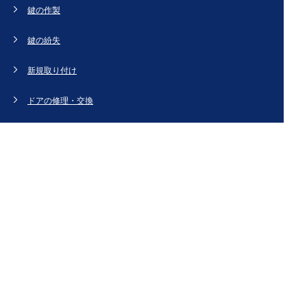
鍵の作製
鍵の紛失
新規取り付け
ドアの修理・交換
法人のお客様へ
スタッフブログ
会社概要
お問い合わせ・お見積もり
[姉妹サイト]
鍵交換、鍵開け、鍵の作製など鍵のことなら【鍵屋カギ丸】