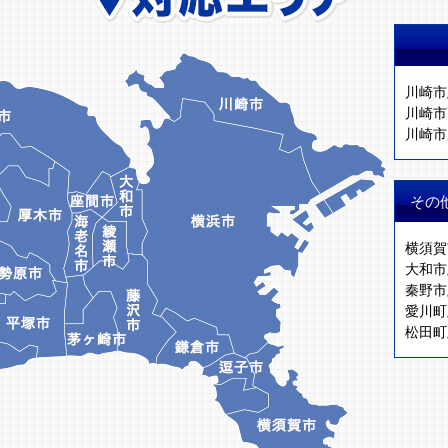
川崎市
川崎市
川崎市
その
横須賀
大和市
秦野市
愛川町
松田町