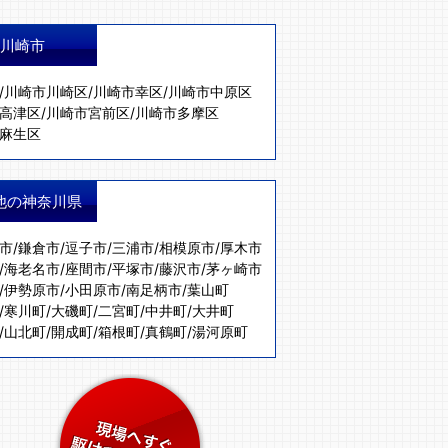
川崎市
/
川崎市川崎区
/
川崎市幸区
/
川崎市中原区
高津区
/
川崎市宮前区
/
川崎市多摩区
麻生区
他の神奈川県
市
/
鎌倉市
/
逗子市
/
三浦市
/
相模原市
/
厚木市
/
海老名市
/
座間市
/
平塚市
/
藤沢市
/
茅ヶ崎市
/
伊勢原市
/
小田原市
/
南足柄市
/
葉山町
/
寒川町
/
大磯町
/
二宮町
/
中井町
/
大井町
/
山北町
/
開成町
/
箱根町
/
真鶴町
/
湯河原町