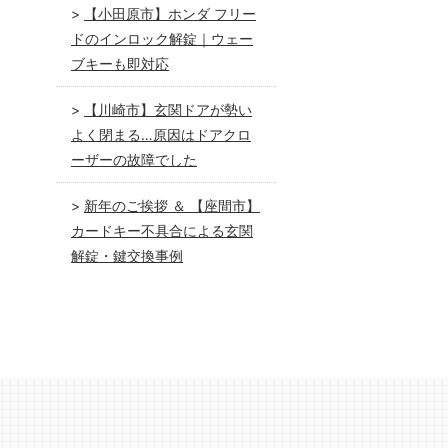
【小田原市】ホンダ フリー
ドのインロック解錠｜ウェー
ブキーも即対応
【川崎市】玄関ドアが勢い
よく閉まる…原因はドアクロ
ーザーの故障でした
新年のご挨拶 ＆ 【座間市】
カードキー不具合による玄関
解錠・鍵交換事例