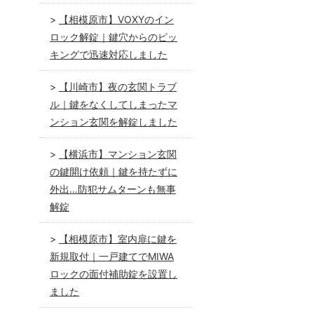
【相模原市】VOXYのイン
ロック解錠｜鍵穴からのピッ
キングで迅速対応しました
【川崎市】夜の玄関トラブ
ル｜鍵をなくしてしまったマ
ンション玄関を解錠しました
【横浜市】マンション玄関
の鍵開け依頼｜鍵を持たずに
外出…防犯サムターンも無事
解錠
【相模原市】室内扉に鍵を
新規取付｜一戸建てでMIWA
ロックの面付補助錠を設置し
ました