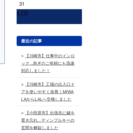
31
« 7月
最近の記事
【川崎市】仕事中のインロ
ック…急ぎのご依頼にも迅速
対応しました！
【川崎市】工場の出入口ド
アを使いやすく改善｜MIWA
LAからLALへ交換しました
【小田原市】出張先に鍵を
置き忘れ…ディンプルキーの
玄関を解錠しました