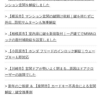
ンション玄関を解錠しました
【横浜市】マンション玄関の鍵開け依頼｜鍵を持たずに
外出…防犯サムターンも無事解錠
【相模原市】室内扉に鍵を新規取付｜一戸建てでMIWAロ
ックの面付補助錠を設置しました
【小田原市】ホンダ フリードのインロック解錠｜ウェー
ブキーも即対応
【川崎市】玄関ドアが勢いよく閉まる…原因はドアクロ
ーザーの故障でした
新年のご挨拶 ＆ 【座間市】カードキー不具合による玄関
解錠・鍵交換事例