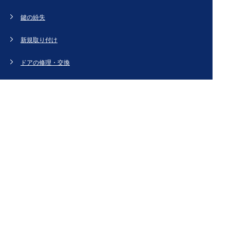
鍵の紛失
新規取り付け
ドアの修理・交換
法人のお客様へ
スタッフブログ
会社概要
お問い合わせ・お見積もり
[姉妹サイト]
鍵交換、鍵開け、鍵の作製など鍵のことなら【鍵屋カギ丸】
Copyright (C) 神奈川キーステーション All Right Reserved.