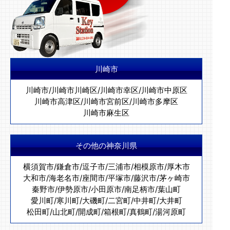
川崎市
川崎市
/
川崎市川崎区
/
川崎市幸区
/
川崎市中原区
川崎市高津区
/
川崎市宮前区
/
川崎市多摩区
川崎市麻生区
その他の神奈川県
横須賀市
/
鎌倉市
/
逗子市
/
三浦市
/
相模原市
/
厚木市
大和市
/
海老名市
/
座間市
/
平塚市
/
藤沢市
/
茅ヶ崎市
秦野市
/
伊勢原市
/
小田原市
/
南足柄市
/
葉山町
愛川町
/
寒川町
/
大磯町
/
二宮町
/
中井町
/
大井町
松田町
/
山北町
/
開成町
/
箱根町
/
真鶴町
/
湯河原町