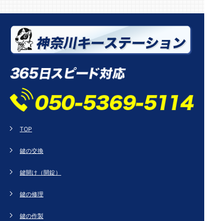
TOP
鍵の交換
鍵開け（開錠）
鍵の修理
鍵の作製