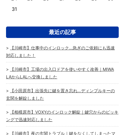
31
最近の記事
【川崎市】仕事中のインロック…急ぎのご依頼にも迅速
対応しました！
【川崎市】工場の出入口ドアを使いやすく改善｜MIWA
LAからLALへ交換しました
【小田原市】出張先に鍵を置き忘れ…ディンプルキーの
玄関を解錠しました
【相模原市】VOXYのインロック解錠｜鍵穴からのピッキ
ングで迅速対応しました
【川崎市】夜の玄関トラブル｜鍵をなくしてしまったマ