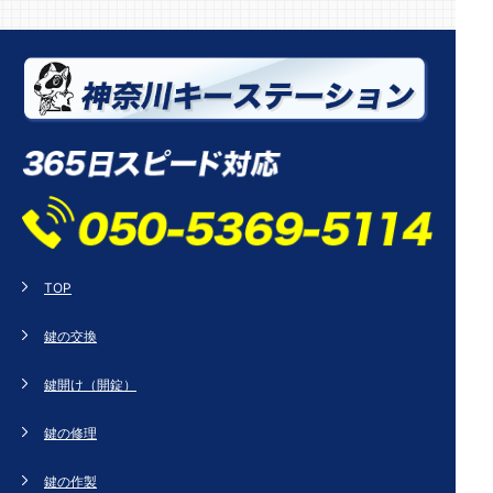
TOP
鍵の交換
鍵開け（開錠）
鍵の修理
鍵の作製