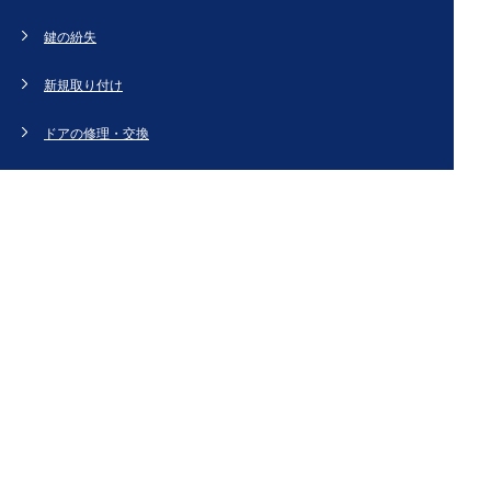
鍵の紛失
新規取り付け
ドアの修理・交換
法人のお客様へ
スタッフブログ
会社概要
お問い合わせ・お見積もり
[姉妹サイト]
鍵交換、鍵開け、鍵の作製など鍵のことなら【鍵屋カギ丸】
Copyright (C) 神奈川キーステーション All Right Reserved.