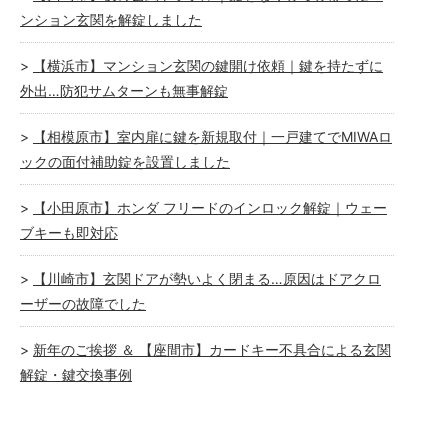
ンション玄関を解錠しました
【横浜市】マンション玄関の鍵開け依頼｜鍵を持たずに
外出…防犯サムターンも無事解錠
【相模原市】室内扉に鍵を新規取付｜一戸建てでMIWAロ
ックの面付補助錠を設置しました
【小田原市】ホンダ フリードのインロック解錠｜ウェー
ブキーも即対応
【川崎市】玄関ドアが勢いよく閉まる…原因はドアクロ
ーザーの故障でした
新年のご挨拶 ＆ 【座間市】カードキー不具合による玄関
解錠・鍵交換事例