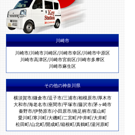
川崎市
川崎市
/
川崎市川崎区
/
川崎市幸区
/
川崎市中原区
川崎市高津区
/
川崎市宮前区
/
川崎市多摩区
川崎市麻生区
その他の神奈川県
横須賀市
/
鎌倉市
/
逗子市
/
三浦市
/
相模原市
/
厚木市
大和市
/
海老名市
/
座間市
/
平塚市
/
藤沢市
/
茅ヶ崎市
秦野市
/
伊勢原市
/
小田原市
/
南足柄市
/
葉山町
愛川町
/
寒川町
/
大磯町
/
二宮町
/
中井町
/
大井町
松田町
/
山北町
/
開成町
/
箱根町
/
真鶴町
/
湯河原町