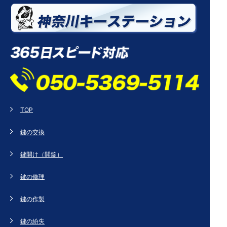
TOP
鍵の交換
鍵開け（開錠）
鍵の修理
鍵の作製
鍵の紛失