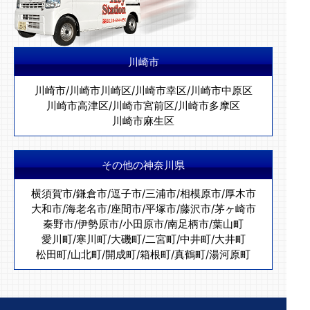
川崎市
川崎市
/
川崎市川崎区
/
川崎市幸区
/
川崎市中原区
川崎市高津区
/
川崎市宮前区
/
川崎市多摩区
川崎市麻生区
その他の神奈川県
横須賀市
/
鎌倉市
/
逗子市
/
三浦市
/
相模原市
/
厚木市
大和市
/
海老名市
/
座間市
/
平塚市
/
藤沢市
/
茅ヶ崎市
秦野市
/
伊勢原市
/
小田原市
/
南足柄市
/
葉山町
愛川町
/
寒川町
/
大磯町
/
二宮町
/
中井町
/
大井町
松田町
/
山北町
/
開成町
/
箱根町
/
真鶴町
/
湯河原町