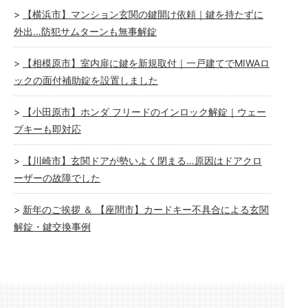
【横浜市】マンション玄関の鍵開け依頼｜鍵を持たずに
外出…防犯サムターンも無事解錠
【相模原市】室内扉に鍵を新規取付｜一戸建てでMIWAロ
ックの面付補助錠を設置しました
【小田原市】ホンダ フリードのインロック解錠｜ウェー
ブキーも即対応
【川崎市】玄関ドアが勢いよく閉まる…原因はドアクロ
ーザーの故障でした
新年のご挨拶 ＆ 【座間市】カードキー不具合による玄関
解錠・鍵交換事例