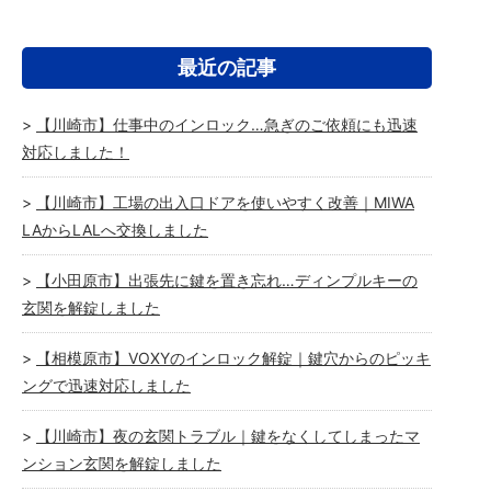
最近の記事
【川崎市】仕事中のインロック…急ぎのご依頼にも迅速
対応しました！
【川崎市】工場の出入口ドアを使いやすく改善｜MIWA
LAからLALへ交換しました
【小田原市】出張先に鍵を置き忘れ…ディンプルキーの
玄関を解錠しました
【相模原市】VOXYのインロック解錠｜鍵穴からのピッキ
ングで迅速対応しました
【川崎市】夜の玄関トラブル｜鍵をなくしてしまったマ
ンション玄関を解錠しました