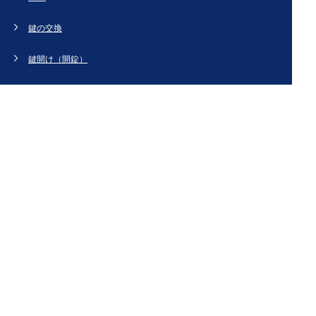
鍵の交換
鍵開け（開錠）
鍵の修理
鍵の作製
鍵の紛失
新規取り付け
ドアの修理・交換
法人のお客様へ
スタッフブログ
会社概要