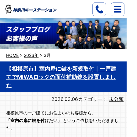
HOME
>
2026年
>
3月
【相模原市】室内扉に鍵を新規取付｜一戸建
てでMIWAロックの面付補助錠を設置しまし
た
2026.03.06
カテゴリー：
未分類
相模原市の一戸建てにお住まいのお客様から、
「室内の扉に鍵を付けたい」
というご依頼をいただきまし
た。