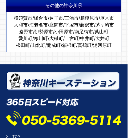
その他の神奈川県
横須賀市
/
鎌倉市
/
逗子市
/
三浦市
/
相模原市
/
厚木市
大和市
/
海老名市
/
座間市
/
平塚市
/
藤沢市
/
茅ヶ崎市
秦野市
/
伊勢原市
/
小田原市
/
南足柄市
/
葉山町
愛川町
/
寒川町
/
大磯町
/
二宮町
/
中井町
/
大井町
松田町
/
山北町
/
開成町
/
箱根町
/
真鶴町
/
湯河原町
TOP