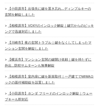
【小田原市】出張先に鍵を置き忘れ…ディンプルキーの
玄関を解錠しました
【相模原市】VOXYのインロック解錠｜鍵穴からのピッキ
ングで迅速対応しました
【川崎市】夜の玄関トラブル｜鍵をなくしてしまったマ
ンション玄関を解錠しました
【横浜市】マンション玄関の鍵開け依頼｜鍵を持たずに
外出…防犯サムターンも無事解錠
【相模原市】室内扉に鍵を新規取付｜一戸建てでMIWAロ
ックの面付補助錠を設置しました
【小田原市】ホンダ フリードのインロック解錠｜ウェー
ブキーも即対応