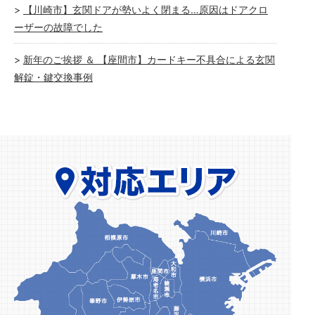
【川崎市】玄関ドアが勢いよく閉まる…原因はドアクロ
ーザーの故障でした
新年のご挨拶 ＆ 【座間市】カードキー不具合による玄関
解錠・鍵交換事例