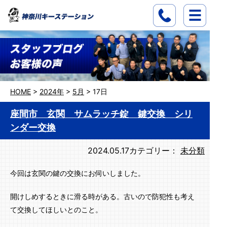
HOME
>
2024年
>
5月
>
17日
座間市 玄関 サムラッチ錠 鍵交換 シリ
ンダー交換
2024.05.17
カテゴリー：
未分類
今回は玄関の鍵の交換にお伺いしました。
開けしめするときに滑る時がある。古いので防犯性も考え
て交換してほしいとのこと。