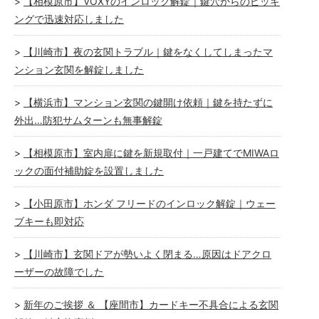
【相模原市】VOXYのインロック解錠｜鍵穴からのピッキ
ングで迅速対応しました
【川崎市】夜の玄関トラブル｜鍵をなくしてしまったマ
ンション玄関を解錠しました
【横浜市】マンション玄関の鍵開け依頼｜鍵を持たずに
外出…防犯サムターンも無事解錠
【相模原市】室内扉に鍵を新規取付｜一戸建てでMIWAロ
ックの面付補助錠を設置しました
【小田原市】ホンダ フリードのインロック解錠｜ウェー
ブキーも即対応
【川崎市】玄関ドアが勢いよく閉まる…原因はドアクロ
ーザーの故障でした
新年のご挨拶 ＆ 【座間市】カードキー不具合による玄関