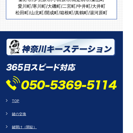
愛川町
/
寒川町
/
大磯町
/
二宮町
/
中井町
/
大井町
松田町
/
山北町
/
開成町
/
箱根町
/
真鶴町
/
湯河原町
TOP
鍵の交換
鍵開け（開錠）