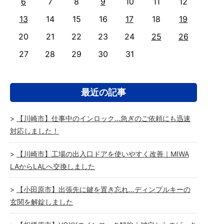
6
7
8
9
10
11
12
13
14
15
16
17
18
19
20
21
22
23
24
25
26
27
28
29
30
31
最近の記事
【川崎市】仕事中のインロック…急ぎのご依頼にも迅速
対応しました！
【川崎市】工場の出入口ドアを使いやすく改善｜MIWA
LAからLALへ交換しました
【小田原市】出張先に鍵を置き忘れ…ディンプルキーの
玄関を解錠しました