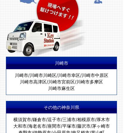
川崎市
川崎市
/
川崎市川崎区
/
川崎市幸区
/
川崎市中原区
川崎市高津区
/
川崎市宮前区
/
川崎市多摩区
川崎市麻生区
その他の神奈川県
横須賀市
/
鎌倉市
/
逗子市
/
三浦市
/
相模原市
/
厚木市
大和市
/
海老名市
/
座間市
/
平塚市
/
藤沢市
/
茅ヶ崎市
秦野市
/
伊勢原市
/
小田原市
/
南足柄市
/
葉山町