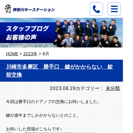
HOME
>
2023年
>
8月
川崎市多摩区 勝手口 鍵がかからない 錠
前交換
2023.08.29
カテゴリー：
未分類
今回は勝手口のドアノブの交換にお伺いしました。
鍵が途中までしかかからないとのこと。
お伺いした現場がこちらです↓