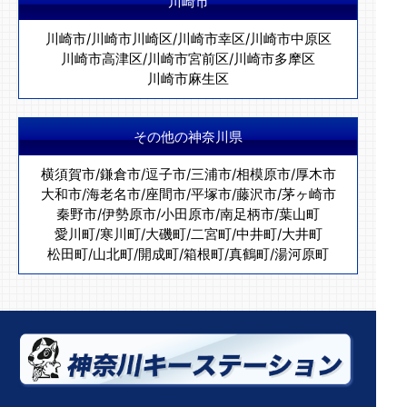
川崎市
川崎市
/
川崎市川崎区
/
川崎市幸区
/
川崎市中原区
川崎市高津区
/
川崎市宮前区
/
川崎市多摩区
川崎市麻生区
その他の神奈川県
横須賀市
/
鎌倉市
/
逗子市
/
三浦市
/
相模原市
/
厚木市
大和市
/
海老名市
/
座間市
/
平塚市
/
藤沢市
/
茅ヶ崎市
秦野市
/
伊勢原市
/
小田原市
/
南足柄市
/
葉山町
愛川町
/
寒川町
/
大磯町
/
二宮町
/
中井町
/
大井町
松田町
/
山北町
/
開成町
/
箱根町
/
真鶴町
/
湯河原町