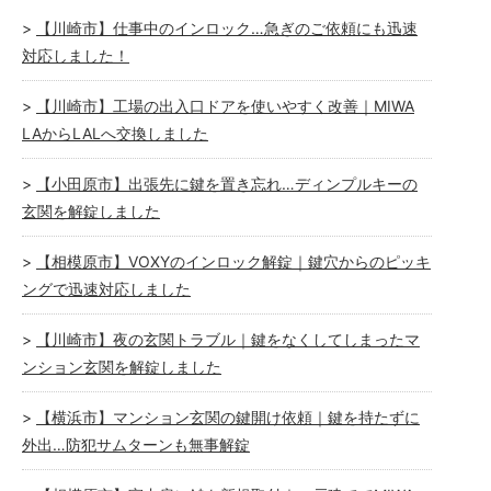
【川崎市】仕事中のインロック…急ぎのご依頼にも迅速
対応しました！
【川崎市】工場の出入口ドアを使いやすく改善｜MIWA
LAからLALへ交換しました
【小田原市】出張先に鍵を置き忘れ…ディンプルキーの
玄関を解錠しました
【相模原市】VOXYのインロック解錠｜鍵穴からのピッキ
ングで迅速対応しました
【川崎市】夜の玄関トラブル｜鍵をなくしてしまったマ
ンション玄関を解錠しました
【横浜市】マンション玄関の鍵開け依頼｜鍵を持たずに
外出…防犯サムターンも無事解錠