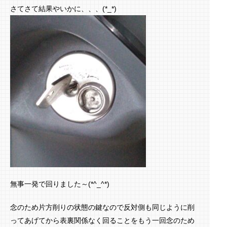
さてさて結果やいかに、、、(*_*)
無事一発で回りました～(*^_^*)
念のため片方削りの状態の鍵なので反対側も同じように削
ってあげてから表裏関係なく回ることをもう一回念のため