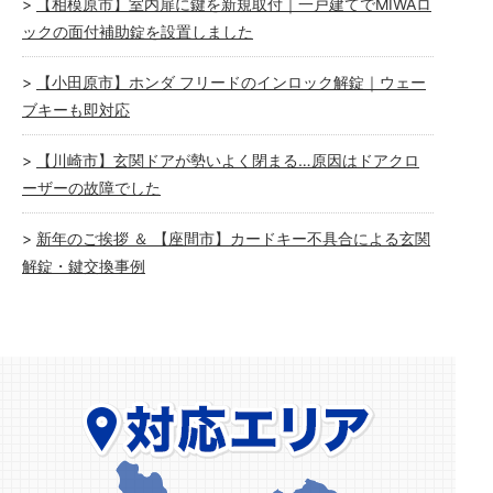
【相模原市】室内扉に鍵を新規取付｜一戸建てでMIWAロ
ックの面付補助錠を設置しました
【小田原市】ホンダ フリードのインロック解錠｜ウェー
ブキーも即対応
【川崎市】玄関ドアが勢いよく閉まる…原因はドアクロ
ーザーの故障でした
新年のご挨拶 ＆ 【座間市】カードキー不具合による玄関
解錠・鍵交換事例