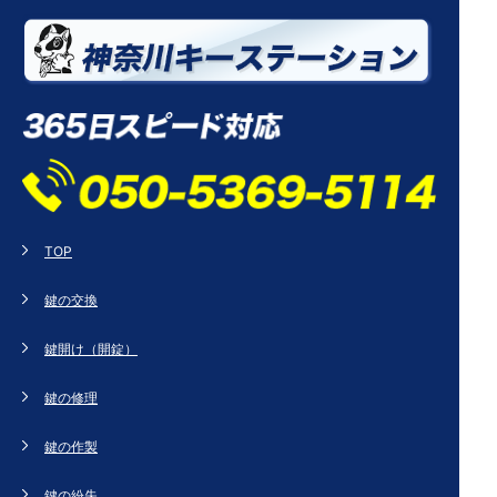
TOP
鍵の交換
鍵開け（開錠）
鍵の修理
鍵の作製
鍵の紛失