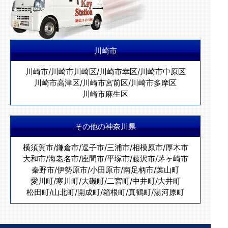
川崎市
川崎市
/
川崎市川崎区
/
川崎市幸区
/
川崎市中原区
川崎市高津区
/
川崎市宮前区
/
川崎市多摩区
川崎市麻生区
その他の神奈川県
横須賀市
/
鎌倉市
/
逗子市
/
三浦市
/
相模原市
/
厚木市
大和市
/
海老名市
/
座間市
/
平塚市
/
藤沢市
/
茅ヶ崎市
秦野市
/
伊勢原市
/
小田原市
/
南足柄市
/
葉山町
愛川町
/
寒川町
/
大磯町
/
二宮町
/
中井町
/
大井町
松田町
/
山北町
/
開成町
/
箱根町
/
真鶴町
/
湯河原町