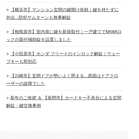
【横浜市】マンション玄関の鍵開け依頼｜鍵を持たずに
外出…防犯サムターンも無事解錠
【相模原市】室内扉に鍵を新規取付｜一戸建てでMIWAロ
ックの面付補助錠を設置しました
【小田原市】ホンダ フリードのインロック解錠｜ウェー
ブキーも即対応
【川崎市】玄関ドアが勢いよく閉まる…原因はドアクロ
ーザーの故障でした
新年のご挨拶 ＆ 【座間市】カードキー不具合による玄関
解錠・鍵交換事例