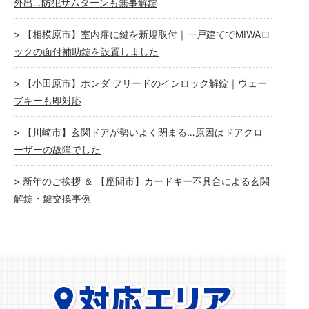
外出…防犯サムターンも無事解錠
【相模原市】室内扉に鍵を新規取付｜一戸建てでMIWAロ
ックの面付補助錠を設置しました
【小田原市】ホンダ フリードのインロック解錠｜ウェー
ブキーも即対応
【川崎市】玄関ドアが勢いよく閉まる…原因はドアクロ
ーザーの故障でした
新年のご挨拶 ＆ 【座間市】カードキー不具合による玄関
解錠・鍵交換事例