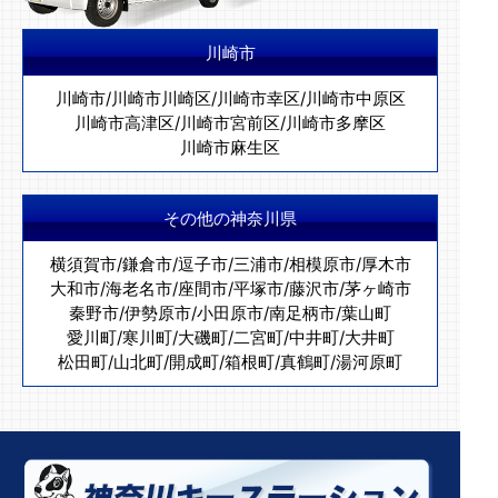
川崎市
川崎市
/
川崎市川崎区
/
川崎市幸区
/
川崎市中原区
川崎市高津区
/
川崎市宮前区
/
川崎市多摩区
川崎市麻生区
その他の神奈川県
横須賀市
/
鎌倉市
/
逗子市
/
三浦市
/
相模原市
/
厚木市
大和市
/
海老名市
/
座間市
/
平塚市
/
藤沢市
/
茅ヶ崎市
秦野市
/
伊勢原市
/
小田原市
/
南足柄市
/
葉山町
愛川町
/
寒川町
/
大磯町
/
二宮町
/
中井町
/
大井町
松田町
/
山北町
/
開成町
/
箱根町
/
真鶴町
/
湯河原町