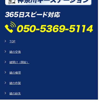
TOP
鍵の交換
鍵開け（開錠）
鍵の修理
鍵の作製
鍵の紛失
新規取り付け