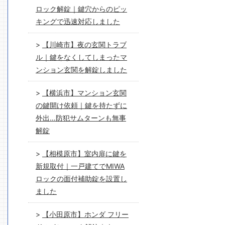
ロック解錠｜鍵穴からのピッ
キングで迅速対応しました
【川崎市】夜の玄関トラブ
ル｜鍵をなくしてしまったマ
ンション玄関を解錠しました
【横浜市】マンション玄関
の鍵開け依頼｜鍵を持たずに
外出…防犯サムターンも無事
解錠
【相模原市】室内扉に鍵を
新規取付｜一戸建てでMIWA
ロックの面付補助錠を設置し
ました
【小田原市】ホンダ フリー