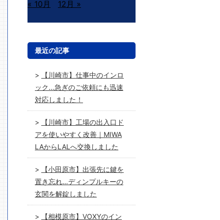
« 10月
12月 »
最近の記事
【川崎市】仕事中のインロ
ック…急ぎのご依頼にも迅速
対応しました！
【川崎市】工場の出入口ド
アを使いやすく改善｜MIWA
LAからLALへ交換しました
【小田原市】出張先に鍵を
置き忘れ…ディンプルキーの
玄関を解錠しました
【相模原市】VOXYのイン