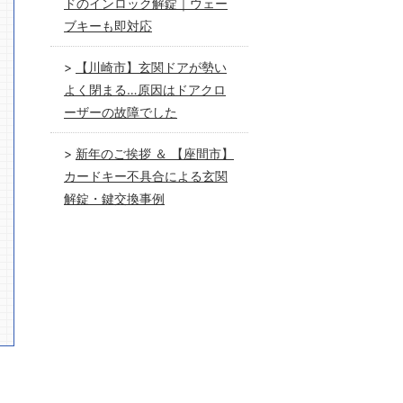
ドのインロック解錠｜ウェー
ブキーも即対応
【川崎市】玄関ドアが勢い
よく閉まる…原因はドアクロ
ーザーの故障でした
新年のご挨拶 ＆ 【座間市】
カードキー不具合による玄関
解錠・鍵交換事例