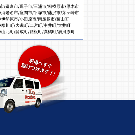
市
/
鎌倉市
/
逗子市
/
三浦市
/
相模原市
/
厚木市
/
海老名市
/
座間市
/
平塚市
/
藤沢市
/
茅ヶ崎市
/
伊勢原市
/
小田原市
/
南足柄市
/
葉山町
/
寒川町
/
大磯町
/
二宮町
/
中井町
/
大井町
/
山北町
/
開成町
/
箱根町
/
真鶴町
/
湯河原町