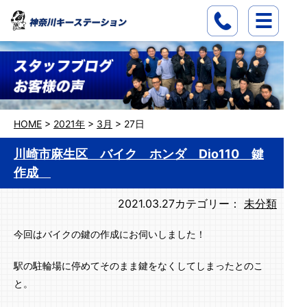
HOME
>
2021年
>
3月
>
27日
川崎市麻生区 バイク ホンダ Dio110 鍵
作成
2021.03.27
カテゴリー：
未分類
今回はバイクの鍵の作成にお伺いしました！
駅の駐輪場に停めてそのまま鍵をなくしてしまったとのこ
と。