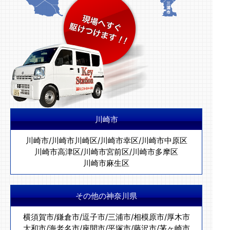
川崎市
川崎市
/
川崎市川崎区
/
川崎市幸区
/
川崎市中原区
川崎市高津区
/
川崎市宮前区
/
川崎市多摩区
川崎市麻生区
その他の神奈川県
横須賀市
/
鎌倉市
/
逗子市
/
三浦市
/
相模原市
/
厚木市
大和市
/
海老名市
/
座間市
/
平塚市
/
藤沢市
/
茅ヶ崎市