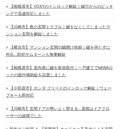
【相模原市】VOXYのインロック解錠｜鍵穴からのピッキ
ングで迅速対応しました
【川崎市】夜の玄関トラブル｜鍵をなくしてしまったマ
ンション玄関を解錠しました
【横浜市】マンション玄関の鍵開け依頼｜鍵を持たずに
外出…防犯サムターンも無事解錠
【相模原市】室内扉に鍵を新規取付｜一戸建てでMIWAロ
ックの面付補助錠を設置しました
【小田原市】ホンダ フリードのインロック解錠｜ウェー
ブキーも即対応
【川崎市】玄関ドアが勢いよく閉まる…原因はドアクロ
ーザーの故障でした
新年のご挨拶 ＆ 【座間市】カードキー不具合による玄関