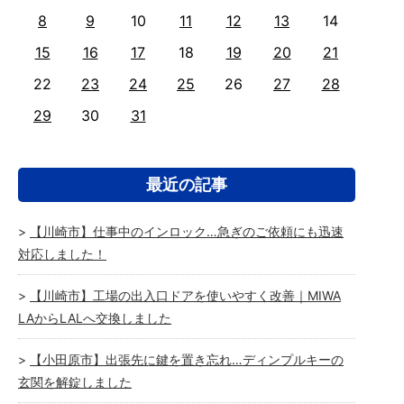
8
9
10
11
12
13
14
15
16
17
18
19
20
21
22
23
24
25
26
27
28
29
30
31
最近の記事
【川崎市】仕事中のインロック…急ぎのご依頼にも迅速
対応しました！
【川崎市】工場の出入口ドアを使いやすく改善｜MIWA
LAからLALへ交換しました
【小田原市】出張先に鍵を置き忘れ…ディンプルキーの
玄関を解錠しました