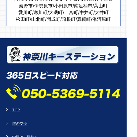
秦野市
/
伊勢原市
/
小田原市
/
南足柄市
/
葉山町
愛川町
/
寒川町
/
大磯町
/
二宮町
/
中井町
/
大井町
松田町
/
山北町
/
開成町
/
箱根町
/
真鶴町
/
湯河原町
TOP
鍵の交換
鍵開け（開錠）