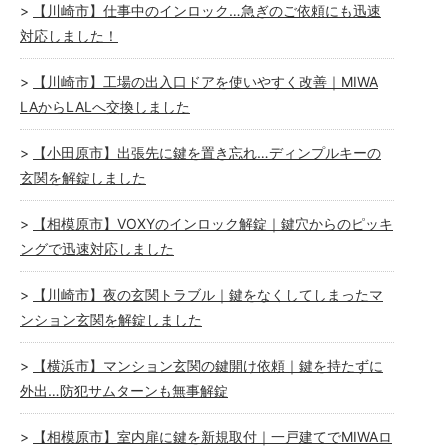
【川崎市】仕事中のインロック…急ぎのご依頼にも迅速
対応しました！
【川崎市】工場の出入口ドアを使いやすく改善｜MIWA
LAからLALへ交換しました
【小田原市】出張先に鍵を置き忘れ…ディンプルキーの
玄関を解錠しました
【相模原市】VOXYのインロック解錠｜鍵穴からのピッキ
ングで迅速対応しました
【川崎市】夜の玄関トラブル｜鍵をなくしてしまったマ
ンション玄関を解錠しました
【横浜市】マンション玄関の鍵開け依頼｜鍵を持たずに
外出…防犯サムターンも無事解錠
【相模原市】室内扉に鍵を新規取付｜一戸建てでMIWAロ