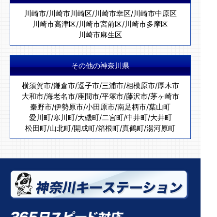
川崎市
/
川崎市川崎区
/
川崎市幸区
/
川崎市中原区
川崎市高津区
/
川崎市宮前区
/
川崎市多摩区
川崎市麻生区
その他の神奈川県
横須賀市
/
鎌倉市
/
逗子市
/
三浦市
/
相模原市
/
厚木市
大和市
/
海老名市
/
座間市
/
平塚市
/
藤沢市
/
茅ヶ崎市
秦野市
/
伊勢原市
/
小田原市
/
南足柄市
/
葉山町
愛川町
/
寒川町
/
大磯町
/
二宮町
/
中井町
/
大井町
松田町
/
山北町
/
開成町
/
箱根町
/
真鶴町
/
湯河原町