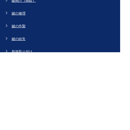
鍵開け（開錠）
鍵の修理
鍵の作製
鍵の紛失
新規取り付け
ドアの修理・交換
法人のお客様へ
スタッフブログ
会社概要
お問い合わせ・お見積もり