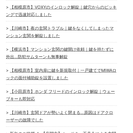
【相模原市】VOXYのインロック解錠｜鍵穴からのピッキ
ングで迅速対応しました
【川崎市】夜の玄関トラブル｜鍵をなくしてしまったマ
ンション玄関を解錠しました
【横浜市】マンション玄関の鍵開け依頼｜鍵を持たずに
外出…防犯サムターンも無事解錠
【相模原市】室内扉に鍵を新規取付｜一戸建てでMIWAロ
ックの面付補助錠を設置しました
【小田原市】ホンダ フリードのインロック解錠｜ウェー
ブキーも即対応
【川崎市】玄関ドアが勢いよく閉まる…原因はドアクロ
ーザーの故障でした