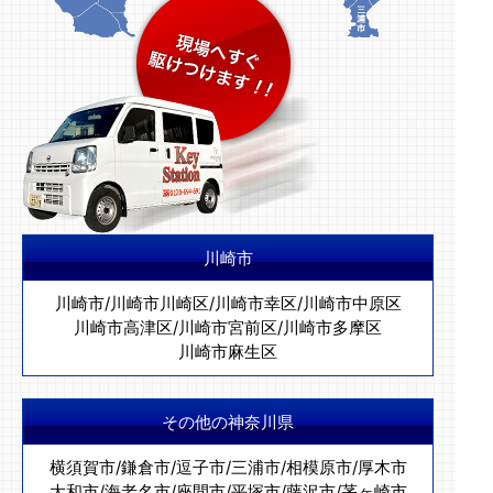
川崎市
川崎市
/
川崎市川崎区
/
川崎市幸区
/
川崎市中原区
川崎市高津区
/
川崎市宮前区
/
川崎市多摩区
川崎市麻生区
その他の神奈川県
横須賀市
/
鎌倉市
/
逗子市
/
三浦市
/
相模原市
/
厚木市
大和市
/
海老名市
/
座間市
/
平塚市
/
藤沢市
/
茅ヶ崎市