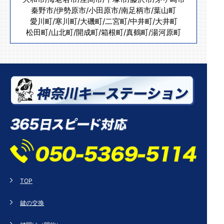
秦野市
/
伊勢原市
/
小田原市
/
南足柄市
/
葉山町
愛川町
/
寒川町
/
大磯町
/
二宮町
/
中井町
/
大井町
松田町
/
山北町
/
開成町
/
箱根町
/
真鶴町
/
湯河原町
TOP
鍵の交換