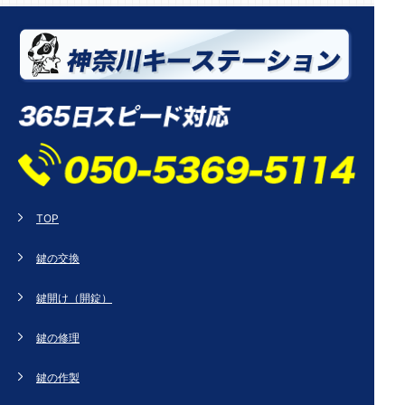
TOP
鍵の交換
鍵開け（開錠）
鍵の修理
鍵の作製