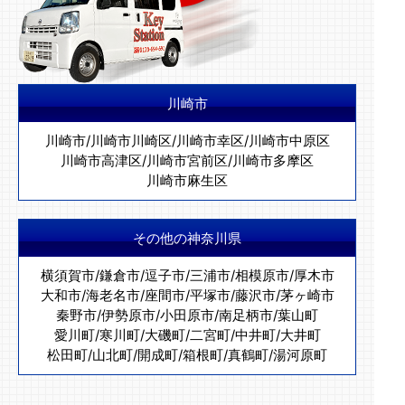
川崎市
川崎市
/
川崎市川崎区
/
川崎市幸区
/
川崎市中原区
川崎市高津区
/
川崎市宮前区
/
川崎市多摩区
川崎市麻生区
その他の神奈川県
横須賀市
/
鎌倉市
/
逗子市
/
三浦市
/
相模原市
/
厚木市
大和市
/
海老名市
/
座間市
/
平塚市
/
藤沢市
/
茅ヶ崎市
秦野市
/
伊勢原市
/
小田原市
/
南足柄市
/
葉山町
愛川町
/
寒川町
/
大磯町
/
二宮町
/
中井町
/
大井町
松田町
/
山北町
/
開成町
/
箱根町
/
真鶴町
/
湯河原町