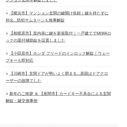
【横浜市】マンション玄関の鍵開け依頼｜鍵を持たずに
外出…防犯サムターンも無事解錠
【相模原市】室内扉に鍵を新規取付｜一戸建てでMIWAロ
ックの面付補助錠を設置しました
【小田原市】ホンダ フリードのインロック解錠｜ウェー
ブキーも即対応
【川崎市】玄関ドアが勢いよく閉まる…原因はドアクロ
ーザーの故障でした
新年のご挨拶 ＆ 【座間市】カードキー不具合による玄関
解錠・鍵交換事例