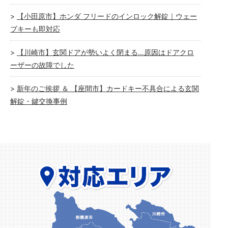
【小田原市】ホンダ フリードのインロック解錠｜ウェー
ブキーも即対応
【川崎市】玄関ドアが勢いよく閉まる…原因はドアクロ
ーザーの故障でした
新年のご挨拶 ＆ 【座間市】カードキー不具合による玄関
解錠・鍵交換事例