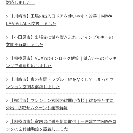
対応しました！
【川崎市】工場の出入口ドアを使いやすく改善｜MIWA
LAからLALへ交換しました
【小田原市】出張先に鍵を置き忘れ…ディンプルキーの
玄関を解錠しました
【相模原市】VOXYのインロック解錠｜鍵穴からのピッキ
ングで迅速対応しました
【川崎市】夜の玄関トラブル｜鍵をなくしてしまったマ
ンション玄関を解錠しました
【横浜市】マンション玄関の鍵開け依頼｜鍵を持たずに
外出…防犯サムターンも無事解錠
【相模原市】室内扉に鍵を新規取付｜一戸建てでMIWAロ
ックの面付補助錠を設置しました