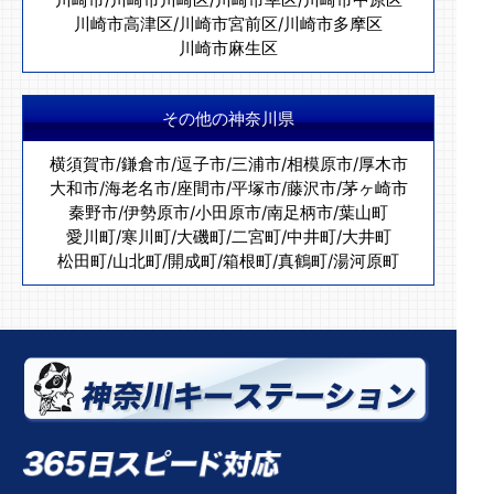
川崎市高津区
/
川崎市宮前区
/
川崎市多摩区
川崎市麻生区
その他の神奈川県
横須賀市
/
鎌倉市
/
逗子市
/
三浦市
/
相模原市
/
厚木市
大和市
/
海老名市
/
座間市
/
平塚市
/
藤沢市
/
茅ヶ崎市
秦野市
/
伊勢原市
/
小田原市
/
南足柄市
/
葉山町
愛川町
/
寒川町
/
大磯町
/
二宮町
/
中井町
/
大井町
松田町
/
山北町
/
開成町
/
箱根町
/
真鶴町
/
湯河原町