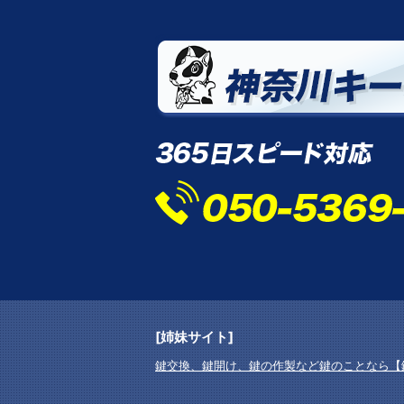
[姉妹サイト]
鍵交換、鍵開け、鍵の作製など鍵のことなら【