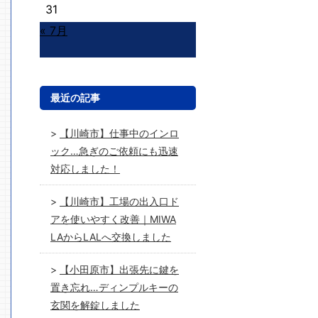
31
« 7月
最近の記事
【川崎市】仕事中のインロ
ック…急ぎのご依頼にも迅速
対応しました！
【川崎市】工場の出入口ド
アを使いやすく改善｜MIWA
LAからLALへ交換しました
【小田原市】出張先に鍵を
置き忘れ…ディンプルキーの
玄関を解錠しました