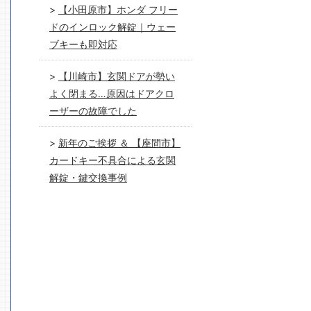
【小田原市】ホンダ フリー
ドのインロック解錠｜ウェー
ブキーも即対応
【川崎市】玄関ドアが勢い
よく閉まる…原因はドアクロ
ーザーの故障でした
新年のご挨拶 ＆ 【座間市】
カードキー不具合による玄関
解錠・鍵交換事例