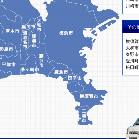
川崎市
その
横須賀
大和市
秦野市
愛川町
松田町