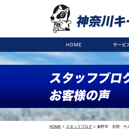
HOME
HOME
>
スタッフブログ
>
秦野市 玄関 サ