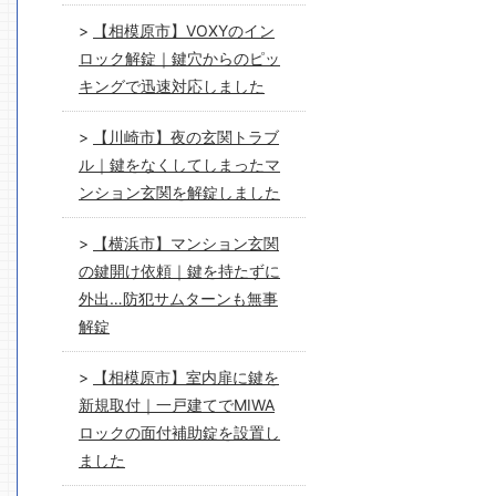
【相模原市】VOXYのイン
ロック解錠｜鍵穴からのピッ
キングで迅速対応しました
【川崎市】夜の玄関トラブ
ル｜鍵をなくしてしまったマ
ンション玄関を解錠しました
【横浜市】マンション玄関
の鍵開け依頼｜鍵を持たずに
外出…防犯サムターンも無事
解錠
【相模原市】室内扉に鍵を
新規取付｜一戸建てでMIWA
ロックの面付補助錠を設置し
ました