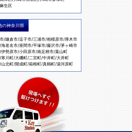
麻生区
他の神奈川県
市
/
鎌倉市
/
逗子市
/
三浦市
/
相模原市
/
厚木市
/
海老名市
/
座間市
/
平塚市
/
藤沢市
/
茅ヶ崎市
/
伊勢原市
/
小田原市
/
南足柄市
/
葉山町
/
寒川町
/
大磯町
/
二宮町
/
中井町
/
大井町
/
山北町
/
開成町
/
箱根町
/
真鶴町
/
湯河原町