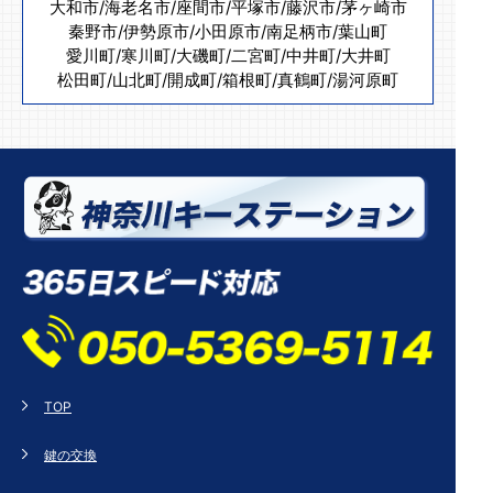
大和市
/
海老名市
/
座間市
/
平塚市
/
藤沢市
/
茅ヶ崎市
秦野市
/
伊勢原市
/
小田原市
/
南足柄市
/
葉山町
愛川町
/
寒川町
/
大磯町
/
二宮町
/
中井町
/
大井町
松田町
/
山北町
/
開成町
/
箱根町
/
真鶴町
/
湯河原町
TOP
鍵の交換