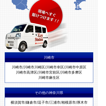
川崎市
川崎市
/
川崎市川崎区
/
川崎市幸区
/
川崎市中原区
川崎市高津区
/
川崎市宮前区
/
川崎市多摩区
川崎市麻生区
その他の神奈川県
横須賀市
/
鎌倉市
/
逗子市
/
三浦市
/
相模原市
/
厚木市