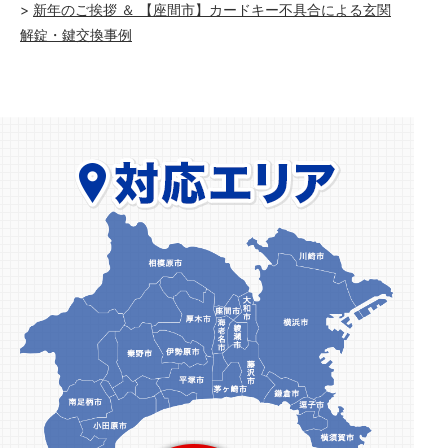
新年のご挨拶 ＆ 【座間市】カードキー不具合による玄関
解錠・鍵交換事例