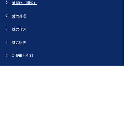
鍵開け（開錠）
鍵の修理
鍵の作製
鍵の紛失
新規取り付け
ドアの修理・交換
法人のお客様へ
スタッフブログ
会社概要
お問い合わせ・お見積もり