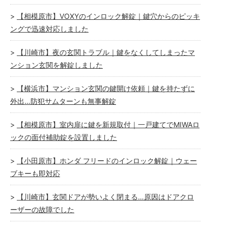
【相模原市】VOXYのインロック解錠｜鍵穴からのピッキ
ングで迅速対応しました
【川崎市】夜の玄関トラブル｜鍵をなくしてしまったマ
ンション玄関を解錠しました
【横浜市】マンション玄関の鍵開け依頼｜鍵を持たずに
外出…防犯サムターンも無事解錠
【相模原市】室内扉に鍵を新規取付｜一戸建てでMIWAロ
ックの面付補助錠を設置しました
【小田原市】ホンダ フリードのインロック解錠｜ウェー
ブキーも即対応
【川崎市】玄関ドアが勢いよく閉まる…原因はドアクロ
ーザーの故障でした