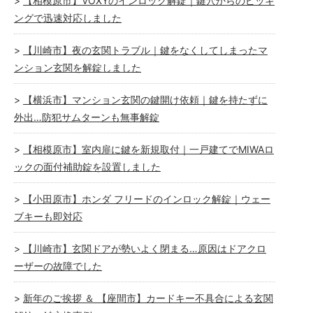
【相模原市】VOXYのインロック解錠｜鍵穴からのピッキ
ングで迅速対応しました
【川崎市】夜の玄関トラブル｜鍵をなくしてしまったマ
ンション玄関を解錠しました
【横浜市】マンション玄関の鍵開け依頼｜鍵を持たずに
外出…防犯サムターンも無事解錠
【相模原市】室内扉に鍵を新規取付｜一戸建てでMIWAロ
ックの面付補助錠を設置しました
【小田原市】ホンダ フリードのインロック解錠｜ウェー
ブキーも即対応
【川崎市】玄関ドアが勢いよく閉まる…原因はドアクロ
ーザーの故障でした
新年のご挨拶 ＆ 【座間市】カードキー不具合による玄関