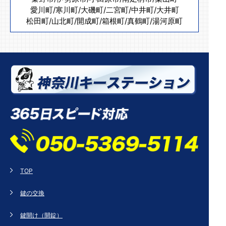
愛川町
/
寒川町
/
大磯町
/
二宮町
/
中井町
/
大井町
松田町
/
山北町
/
開成町
/
箱根町
/
真鶴町
/
湯河原町
TOP
鍵の交換
鍵開け（開錠）