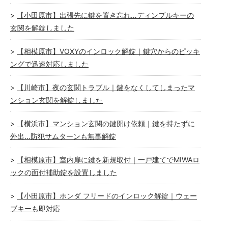
【小田原市】出張先に鍵を置き忘れ…ディンプルキーの
玄関を解錠しました
【相模原市】VOXYのインロック解錠｜鍵穴からのピッキ
ングで迅速対応しました
【川崎市】夜の玄関トラブル｜鍵をなくしてしまったマ
ンション玄関を解錠しました
【横浜市】マンション玄関の鍵開け依頼｜鍵を持たずに
外出…防犯サムターンも無事解錠
【相模原市】室内扉に鍵を新規取付｜一戸建てでMIWAロ
ックの面付補助錠を設置しました
【小田原市】ホンダ フリードのインロック解錠｜ウェー
ブキーも即対応