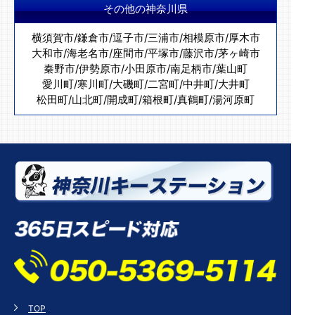
その他の神奈川県
横須賀市
/
鎌倉市
/
逗子市
/
三浦市
/
相模原市
/
厚木市
大和市
/
海老名市
/
座間市
/
平塚市
/
藤沢市
/
茅ヶ崎市
秦野市
/
伊勢原市
/
小田原市
/
南足柄市
/
葉山町
愛川町
/
寒川町
/
大磯町
/
二宮町
/
中井町
/
大井町
松田町
/
山北町
/
開成町
/
箱根町
/
真鶴町
/
湯河原町
TOP