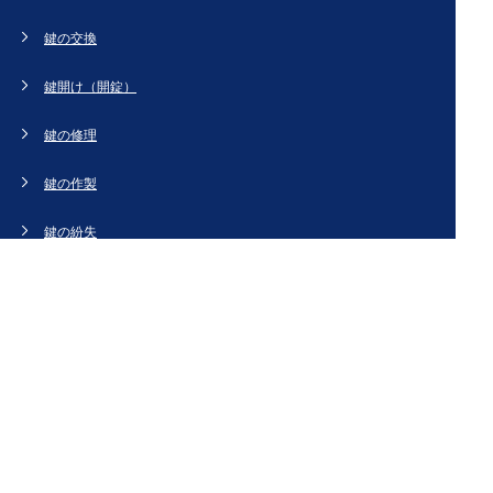
鍵の交換
鍵開け（開錠）
鍵の修理
鍵の作製
鍵の紛失
新規取り付け
ドアの修理・交換
法人のお客様へ
スタッフブログ
会社概要