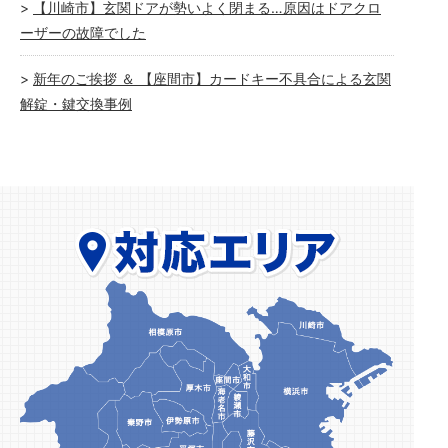
【川崎市】玄関ドアが勢いよく閉まる…原因はドアクロ
ーザーの故障でした
新年のご挨拶 ＆ 【座間市】カードキー不具合による玄関
解錠・鍵交換事例