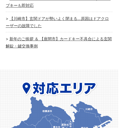
ブキーも即対応
【川崎市】玄関ドアが勢いよく閉まる…原因はドアクロ
ーザーの故障でした
新年のご挨拶 ＆ 【座間市】カードキー不具合による玄関
解錠・鍵交換事例