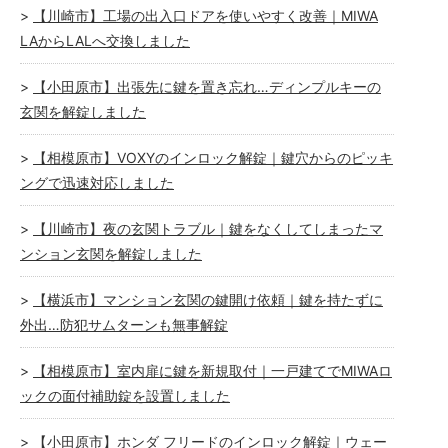
【川崎市】工場の出入口ドアを使いやすく改善｜MIWA
LAからLALへ交換しました
【小田原市】出張先に鍵を置き忘れ…ディンプルキーの
玄関を解錠しました
【相模原市】VOXYのインロック解錠｜鍵穴からのピッキ
ングで迅速対応しました
【川崎市】夜の玄関トラブル｜鍵をなくしてしまったマ
ンション玄関を解錠しました
【横浜市】マンション玄関の鍵開け依頼｜鍵を持たずに
外出…防犯サムターンも無事解錠
【相模原市】室内扉に鍵を新規取付｜一戸建てでMIWAロ
ックの面付補助錠を設置しました
【小田原市】ホンダ フリードのインロック解錠｜ウェー