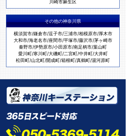
川崎市麻生区
その他の神奈川県
横須賀市
/
鎌倉市
/
逗子市
/
三浦市
/
相模原市
/
厚木市
大和市
/
海老名市
/
座間市
/
平塚市
/
藤沢市
/
茅ヶ崎市
秦野市
/
伊勢原市
/
小田原市
/
南足柄市
/
葉山町
愛川町
/
寒川町
/
大磯町
/
二宮町
/
中井町
/
大井町
松田町
/
山北町
/
開成町
/
箱根町
/
真鶴町
/
湯河原町