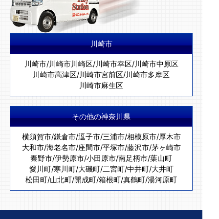
川崎市
川崎市
/
川崎市川崎区
/
川崎市幸区
/
川崎市中原区
川崎市高津区
/
川崎市宮前区
/
川崎市多摩区
川崎市麻生区
その他の神奈川県
横須賀市
/
鎌倉市
/
逗子市
/
三浦市
/
相模原市
/
厚木市
大和市
/
海老名市
/
座間市
/
平塚市
/
藤沢市
/
茅ヶ崎市
秦野市
/
伊勢原市
/
小田原市
/
南足柄市
/
葉山町
愛川町
/
寒川町
/
大磯町
/
二宮町
/
中井町
/
大井町
松田町
/
山北町
/
開成町
/
箱根町
/
真鶴町
/
湯河原町