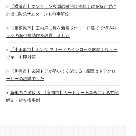
【横浜市】マンション玄関の鍵開け依頼｜鍵を持たずに
外出…防犯サムターンも無事解錠
【相模原市】室内扉に鍵を新規取付｜一戸建てでMIWAロ
ックの面付補助錠を設置しました
【小田原市】ホンダ フリードのインロック解錠｜ウェー
ブキーも即対応
【川崎市】玄関ドアが勢いよく閉まる…原因はドアクロ
ーザーの故障でした
新年のご挨拶 ＆ 【座間市】カードキー不具合による玄関
解錠・鍵交換事例