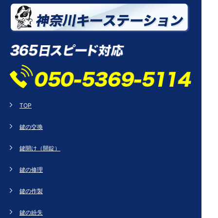
TOP
鍵の交換
鍵開け（開錠）
鍵の修理
鍵の作製
鍵の紛失