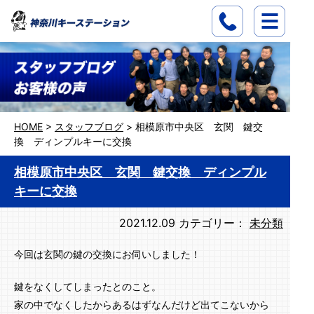
HOME
>
スタッフブログ
>
相模原市中央区 玄関 鍵交
換 ディンプルキーに交換
相模原市中央区 玄関 鍵交換 ディンプル
キーに交換
2021.12.09
カテゴリー：
未分類
今回は玄関の鍵の交換にお伺いしました！
鍵をなくしてしまったとのこと。
家の中でなくしたからあるはずなんだけど出てこないから