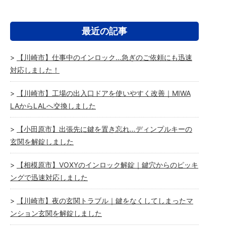
最近の記事
【川崎市】仕事中のインロック…急ぎのご依頼にも迅速
対応しました！
【川崎市】工場の出入口ドアを使いやすく改善｜MIWA
LAからLALへ交換しました
【小田原市】出張先に鍵を置き忘れ…ディンプルキーの
玄関を解錠しました
【相模原市】VOXYのインロック解錠｜鍵穴からのピッキ
ングで迅速対応しました
【川崎市】夜の玄関トラブル｜鍵をなくしてしまったマ
ンション玄関を解錠しました