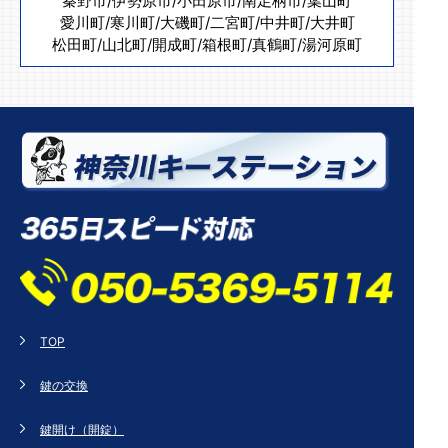
秦野市
/
伊勢原市
/
小田原市
/
南足柄市
/
葉山町
愛川町
/
寒川町
/
大磯町
/
二宮町
/
中井町
/
大井町
松田町
/
山北町
/
開成町
/
箱根町
/
真鶴町
/
湯河原町
TOP
鍵の交換
鍵開け（開錠）