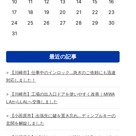
10
11
12
13
14
15
16
17
18
19
20
21
22
23
24
25
26
27
28
29
30
31
最近の記事
【川崎市】仕事中のインロック…急ぎのご依頼にも迅速
対応しました！
【川崎市】工場の出入口ドアを使いやすく改善｜MIWA
LAからLALへ交換しました
【小田原市】出張先に鍵を置き忘れ…ディンプルキーの
玄関を解錠しました