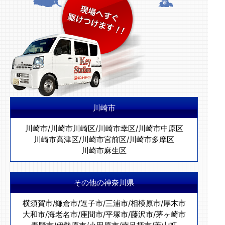
川崎市
川崎市
/
川崎市川崎区
/
川崎市幸区
/
川崎市中原区
川崎市高津区
/
川崎市宮前区
/
川崎市多摩区
川崎市麻生区
その他の神奈川県
横須賀市
/
鎌倉市
/
逗子市
/
三浦市
/
相模原市
/
厚木市
大和市
/
海老名市
/
座間市
/
平塚市
/
藤沢市
/
茅ヶ崎市