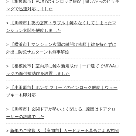
【相模原市】VOXYのインロック解錠｜鍵穴からのピッキ
ングで迅速対応しました
【川崎市】夜の玄関トラブル｜鍵をなくしてしまったマ
ンション玄関を解錠しました
【横浜市】マンション玄関の鍵開け依頼｜鍵を持たずに
外出…防犯サムターンも無事解錠
【相模原市】室内扉に鍵を新規取付｜一戸建てでMIWAロ
ックの面付補助錠を設置しました
【小田原市】ホンダ フリードのインロック解錠｜ウェー
ブキーも即対応
【川崎市】玄関ドアが勢いよく閉まる…原因はドアクロ
ーザーの故障でした
新年のご挨拶 ＆ 【座間市】カードキー不具合による玄関