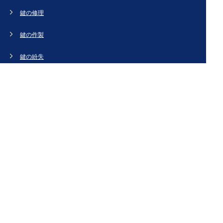
鍵の修理
鍵の作製
鍵の紛失
新規取り付け
ドアの修理・交換
法人のお客様へ
スタッフブログ
会社概要
お問い合わせ・お見積もり