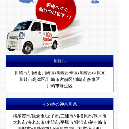
川崎市
川崎市
/
川崎市川崎区
/
川崎市幸区
/
川崎市中原区
川崎市高津区
/
川崎市宮前区
/
川崎市多摩区
川崎市麻生区
その他の神奈川県
横須賀市
/
鎌倉市
/
逗子市
/
三浦市
/
相模原市
/
厚木市
大和市
/
海老名市
/
座間市
/
平塚市
/
藤沢市
/
茅ヶ崎市
秦野市
/
伊勢原市
/
小田原市
/
南足柄市
/
葉山町