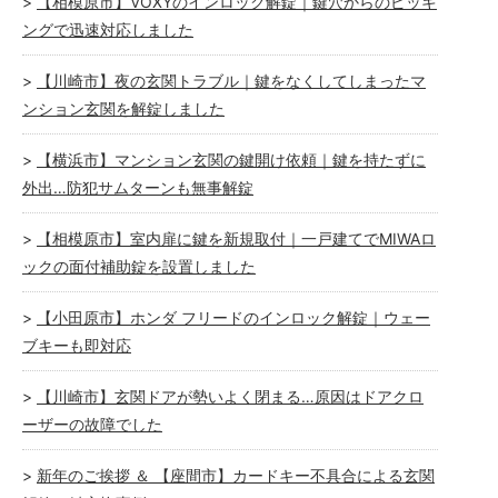
【相模原市】VOXYのインロック解錠｜鍵穴からのピッキ
ングで迅速対応しました
【川崎市】夜の玄関トラブル｜鍵をなくしてしまったマ
ンション玄関を解錠しました
【横浜市】マンション玄関の鍵開け依頼｜鍵を持たずに
外出…防犯サムターンも無事解錠
【相模原市】室内扉に鍵を新規取付｜一戸建てでMIWAロ
ックの面付補助錠を設置しました
【小田原市】ホンダ フリードのインロック解錠｜ウェー
ブキーも即対応
【川崎市】玄関ドアが勢いよく閉まる…原因はドアクロ
ーザーの故障でした
新年のご挨拶 ＆ 【座間市】カードキー不具合による玄関