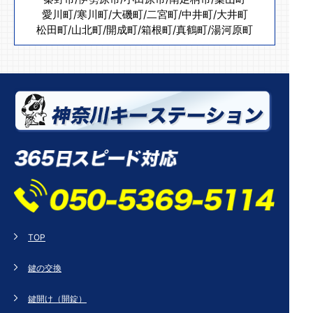
愛川町
/
寒川町
/
大磯町
/
二宮町
/
中井町
/
大井町
松田町
/
山北町
/
開成町
/
箱根町
/
真鶴町
/
湯河原町
TOP
鍵の交換
鍵開け（開錠）