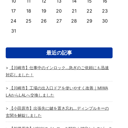
10
11
12
13
14
15
16
17
18
19
20
21
22
23
24
25
26
27
28
29
30
31
最近の記事
【川崎市】仕事中のインロック…急ぎのご依頼にも迅速
対応しました！
【川崎市】工場の出入口ドアを使いやすく改善｜MIWA
LAからLALへ交換しました
【小田原市】出張先に鍵を置き忘れ…ディンプルキーの
玄関を解錠しました