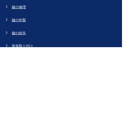
鍵の修理
鍵の作製
鍵の紛失
新規取り付け
ドアの修理・交換
法人のお客様へ
スタッフブログ
会社概要
お問い合わせ・お見積もり
[姉妹サイト]