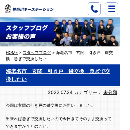
HOME
>
スタッフブログ
>
海老名市 玄関 引き戸 鍵交
換 急ぎで交換したい
海老名市 玄関 引き戸 鍵交換 急ぎで交
換したい
2022.07.24
カテゴリー：
未分類
今回は玄関の引き戸の鍵交換にお伺いしました。
出来れば急ぎで交換したいので今日きてそのまま交換って
できますか？とのこと。