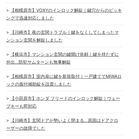
【相模原市】VOXYのインロック解錠｜鍵穴からのピッキ
ングで迅速対応しました
【川崎市】夜の玄関トラブル｜鍵をなくしてしまったマ
ンション玄関を解錠しました
【横浜市】マンション玄関の鍵開け依頼｜鍵を持たずに
外出…防犯サムターンも無事解錠
【相模原市】室内扉に鍵を新規取付｜一戸建てでMIWAロ
ックの面付補助錠を設置しました
【小田原市】ホンダ フリードのインロック解錠｜ウェー
ブキーも即対応
【川崎市】玄関ドアが勢いよく閉まる…原因はドアクロ
ーザーの故障でした