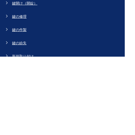
鍵開け（開錠）
鍵の修理
鍵の作製
鍵の紛失
新規取り付け
ドアの修理・交換
法人のお客様へ
スタッフブログ
会社概要
お問い合わせ・お見積もり