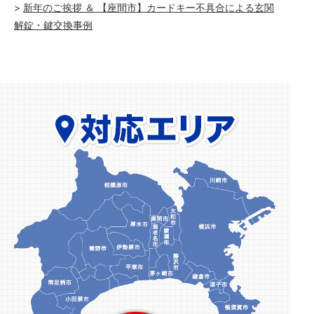
新年のご挨拶 ＆ 【座間市】カードキー不具合による玄関
解錠・鍵交換事例