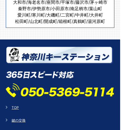
大和市
/
海老名市
/
座間市
/
平塚市
/
藤沢市
/
茅ヶ崎市
秦野市
/
伊勢原市
/
小田原市
/
南足柄市
/
葉山町
愛川町
/
寒川町
/
大磯町
/
二宮町
/
中井町
/
大井町
松田町
/
山北町
/
開成町
/
箱根町
/
真鶴町
/
湯河原町
TOP
鍵の交換