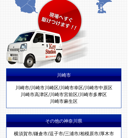
川崎市
川崎市
/
川崎市川崎区
/
川崎市幸区
/
川崎市中原区
川崎市高津区
/
川崎市宮前区
/
川崎市多摩区
川崎市麻生区
その他の神奈川県
横須賀市
/
鎌倉市
/
逗子市
/
三浦市
/
相模原市
/
厚木市