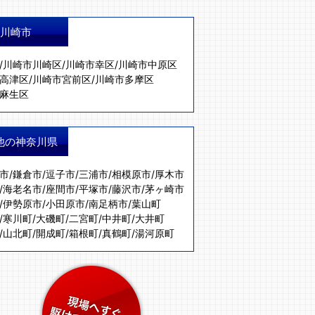
川崎市
/
川崎市川崎区
/
川崎市幸区
/
川崎市中原区
高津区
/
川崎市宮前区
/
川崎市多摩区
麻生区
他の神奈川県
市
/
鎌倉市
/
逗子市
/
三浦市
/
相模原市
/
厚木市
/
海老名市
/
座間市
/
平塚市
/
藤沢市
/
茅ヶ崎市
/
伊勢原市
/
小田原市
/
南足柄市
/
葉山町
/
寒川町
/
大磯町
/
二宮町
/
中井町
/
大井町
/
山北町
/
開成町
/
箱根町
/
真鶴町
/
湯河原町