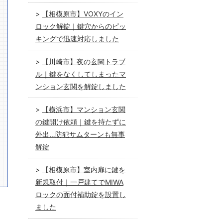
【相模原市】VOXYのイン
ロック解錠｜鍵穴からのピッ
キングで迅速対応しました
【川崎市】夜の玄関トラブ
ル｜鍵をなくしてしまったマ
ンション玄関を解錠しました
【横浜市】マンション玄関
の鍵開け依頼｜鍵を持たずに
外出…防犯サムターンも無事
解錠
【相模原市】室内扉に鍵を
新規取付｜一戸建てでMIWA
ロックの面付補助錠を設置し
ました