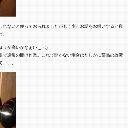
しれないと仰っておられましたがもう少しお話をお伺いすると数
と。
うが高いかなぁ(・_・;)
提で通常の開け作業。これで開かない場合はたしかに部品の故障
て、、、