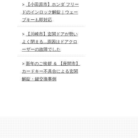
【小田原市】ホンダ フリー
ドのインロック解錠｜ウェー
ブキーも即対応
【川崎市】玄関ドアが勢い
よく閉まる…原因はドアクロ
ーザーの故障でした
新年のご挨拶 ＆ 【座間市】
カードキー不具合による玄関
解錠・鍵交換事例