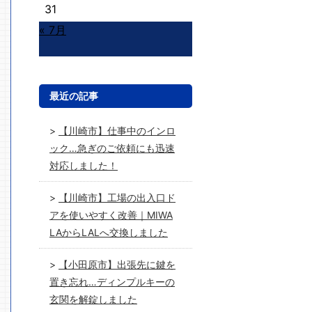
31
« 7月
最近の記事
【川崎市】仕事中のインロ
ック…急ぎのご依頼にも迅速
対応しました！
【川崎市】工場の出入口ド
アを使いやすく改善｜MIWA
LAからLALへ交換しました
【小田原市】出張先に鍵を
置き忘れ…ディンプルキーの
玄関を解錠しました