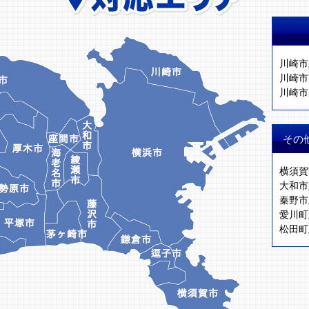
川崎市
川崎市
川崎市
その
横須賀
大和市
秦野市
愛川町
松田町