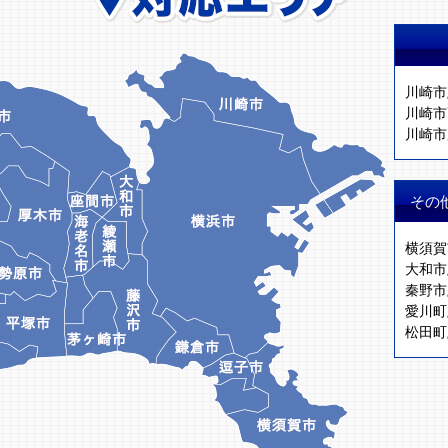
川崎市
川崎市
川崎市
その
横須賀
大和市
秦野市
愛川町
松田町