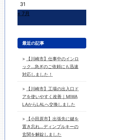
31
« 7月
最近の記事
【川崎市】仕事中のインロ
ック…急ぎのご依頼にも迅速
対応しました！
【川崎市】工場の出入口ド
アを使いやすく改善｜MIWA
LAからLALへ交換しました
【小田原市】出張先に鍵を
置き忘れ…ディンプルキーの
玄関を解錠しました