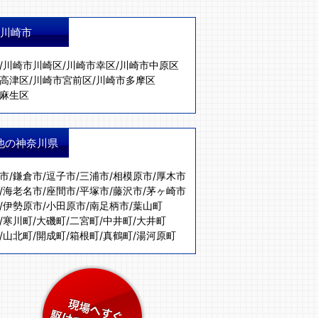
川崎市
/
川崎市川崎区
/
川崎市幸区
/
川崎市中原区
高津区
/
川崎市宮前区
/
川崎市多摩区
麻生区
他の神奈川県
市
/
鎌倉市
/
逗子市
/
三浦市
/
相模原市
/
厚木市
/
海老名市
/
座間市
/
平塚市
/
藤沢市
/
茅ヶ崎市
/
伊勢原市
/
小田原市
/
南足柄市
/
葉山町
/
寒川町
/
大磯町
/
二宮町
/
中井町
/
大井町
/
山北町
/
開成町
/
箱根町
/
真鶴町
/
湯河原町