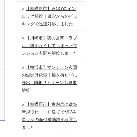
【相模原市】VOXYのイン
ロック解錠｜鍵穴からのピッ
キングで迅速対応しました
【川崎市】夜の玄関トラブ
ル｜鍵をなくしてしまったマ
ンション玄関を解錠しました
【横浜市】マンション玄関
の鍵開け依頼｜鍵を持たずに
外出…防犯サムターンも無事
解錠
【相模原市】室内扉に鍵を
新規取付｜一戸建てでMIWA
ロックの面付補助錠を設置し
ました