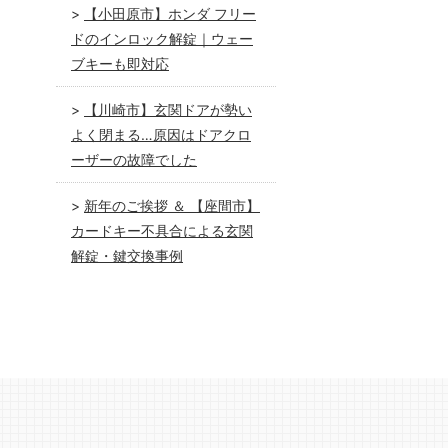
【小田原市】ホンダ フリー
ドのインロック解錠｜ウェー
ブキーも即対応
【川崎市】玄関ドアが勢い
よく閉まる…原因はドアクロ
ーザーの故障でした
新年のご挨拶 ＆ 【座間市】
カードキー不具合による玄関
解錠・鍵交換事例