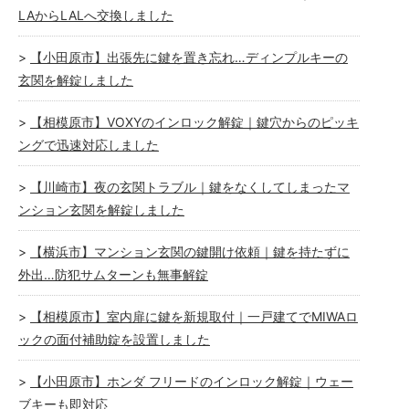
LAからLALへ交換しました
【小田原市】出張先に鍵を置き忘れ…ディンプルキーの
玄関を解錠しました
【相模原市】VOXYのインロック解錠｜鍵穴からのピッキ
ングで迅速対応しました
【川崎市】夜の玄関トラブル｜鍵をなくしてしまったマ
ンション玄関を解錠しました
【横浜市】マンション玄関の鍵開け依頼｜鍵を持たずに
外出…防犯サムターンも無事解錠
【相模原市】室内扉に鍵を新規取付｜一戸建てでMIWAロ
ックの面付補助錠を設置しました
【小田原市】ホンダ フリードのインロック解錠｜ウェー
ブキーも即対応