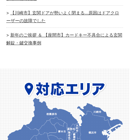
【川崎市】玄関ドアが勢いよく閉まる…原因はドアクロ
ーザーの故障でした
新年のご挨拶 ＆ 【座間市】カードキー不具合による玄関
解錠・鍵交換事例