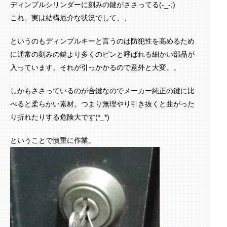
ディンプルシリンダーに刻みの鍵がささってる(-_-;)
これ、実は結構厄介な状況でして、、
というのもディンプルキーと言うのは防犯性を高めるため
に通常の刻みの鍵より多くのピンと呼ばれる細かい部品が
入っています。それが引っかかるので意外と大変。。
しかもささっているのが合鍵なのでメーカー純正の鍵に比
べると柔らかい素材。つまり無理やり引き抜くと曲がった
り折れたりする危険大です(*_*)
ということで慎重に作業。