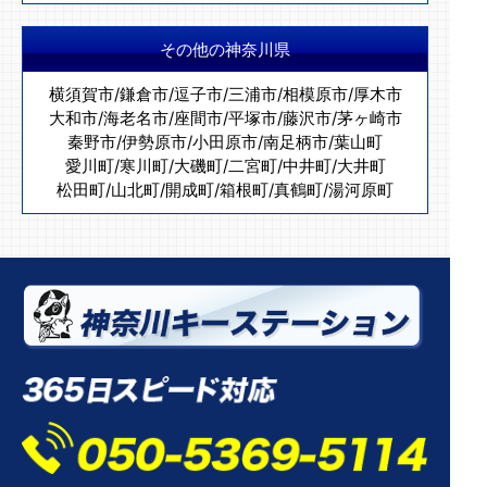
その他の神奈川県
横須賀市
/
鎌倉市
/
逗子市
/
三浦市
/
相模原市
/
厚木市
大和市
/
海老名市
/
座間市
/
平塚市
/
藤沢市
/
茅ヶ崎市
秦野市
/
伊勢原市
/
小田原市
/
南足柄市
/
葉山町
愛川町
/
寒川町
/
大磯町
/
二宮町
/
中井町
/
大井町
松田町
/
山北町
/
開成町
/
箱根町
/
真鶴町
/
湯河原町