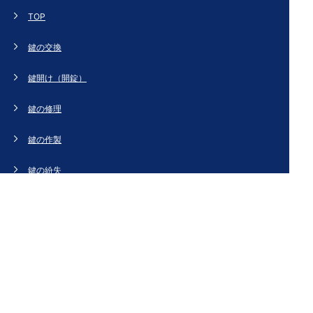
TOP
鍵の交換
鍵開け（開錠）
鍵の修理
鍵の作製
鍵の紛失
新規取り付け
ドアの修理・交換
法人のお客様へ
スタッフブログ