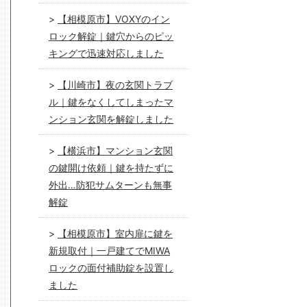
【相模原市】VOXYのイン
ロック解錠｜鍵穴からのピッ
キングで迅速対応しました
【川崎市】夜の玄関トラブ
ル｜鍵をなくしてしまったマ
ンション玄関を解錠しました
【横浜市】マンション玄関
の鍵開け依頼｜鍵を持たずに
外出…防犯サムターンも無事
解錠
【相模原市】室内扉に鍵を
新規取付｜一戸建てでMIWA
ロックの面付補助錠を設置し
ました