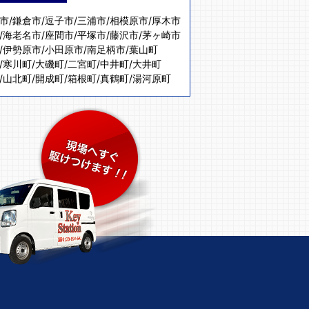
市
/
鎌倉市
/
逗子市
/
三浦市
/
相模原市
/
厚木市
/
海老名市
/
座間市
/
平塚市
/
藤沢市
/
茅ヶ崎市
/
伊勢原市
/
小田原市
/
南足柄市
/
葉山町
/
寒川町
/
大磯町
/
二宮町
/
中井町
/
大井町
/
山北町
/
開成町
/
箱根町
/
真鶴町
/
湯河原町