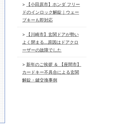
【小田原市】ホンダ フリー
ドのインロック解錠｜ウェー
ブキーも即対応
【川崎市】玄関ドアが勢い
よく閉まる…原因はドアクロ
ーザーの故障でした
新年のご挨拶 ＆ 【座間市】
カードキー不具合による玄関
解錠・鍵交換事例