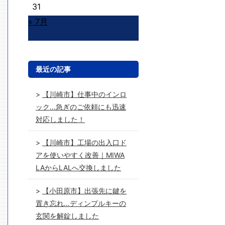
31
« 7月
最近の記事
【川崎市】仕事中のインロ
ック…急ぎのご依頼にも迅速
対応しました！
【川崎市】工場の出入口ド
アを使いやすく改善｜MIWA
LAからLALへ交換しました
【小田原市】出張先に鍵を
置き忘れ…ディンプルキーの
玄関を解錠しました