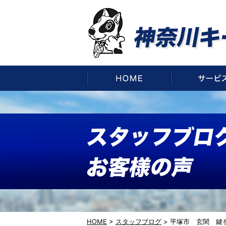
HOME
HOME
>
スタッフブログ
>
平塚市 玄関 鍵